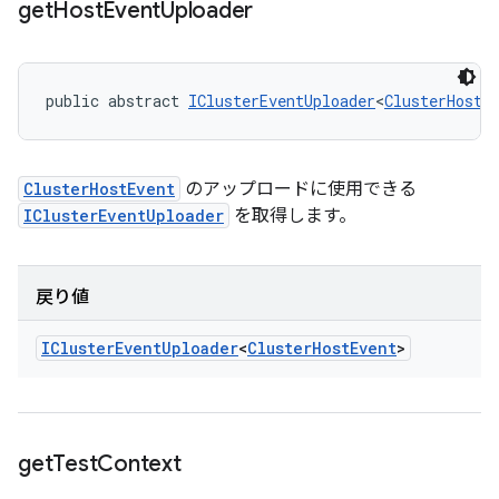
get
Host
Event
Uploader
public abstract 
IClusterEventUploader
<
ClusterHostE
ClusterHostEvent
のアップロードに使用できる
IClusterEventUploader
を取得します。
戻り値
ICluster
Event
Uploader
<
Cluster
Host
Event
>
get
Test
Context