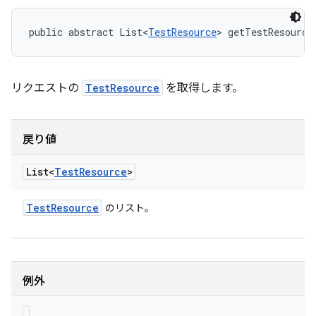
public abstract List<
TestResource
> getTestResource
リクエストの
TestResource
を取得します。
戻り値
List<
Test
Resource
>
Test
Resource
のリスト。
例外