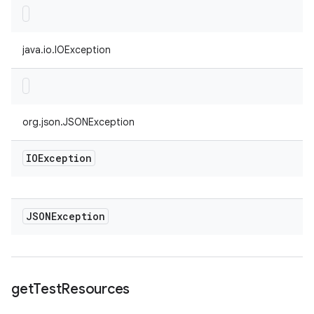
java.io.IOException
org.json.JSONException
IOException
JSONException
get
Test
Resources