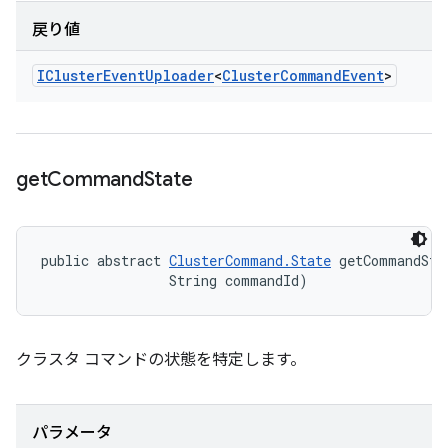
戻り値
ICluster
Event
Uploader
<
Cluster
Command
Event
>
get
Command
State
public abstract 
ClusterCommand.State
 getCommandSta
                String commandId)
クラスタ コマンドの状態を特定します。
パラメータ