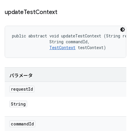
update
Test
Context
public abstract void updateTestContext (String requ
                String commandId, 

TestContext
 testContext)
パラメータ
request
Id
String
command
Id