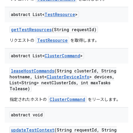
abstract List<
Test
Resource
>
get
Test
Resources
(String request
Id)
TestResource
リクエストの
を取得します。
abstract List<
Cluster
Command
>
lease
Host
Commands
(String cluster
Id
,
String
hostname
,
List<
Cluster
Device
Info
> devices
,
List<String> next
Cluster
Ids
,
int max
Tasks
Tolease)
ClusterCommand
指定されたホストの
をリースします。
abstract void
update
Test
Context
(String request
Id
,
String