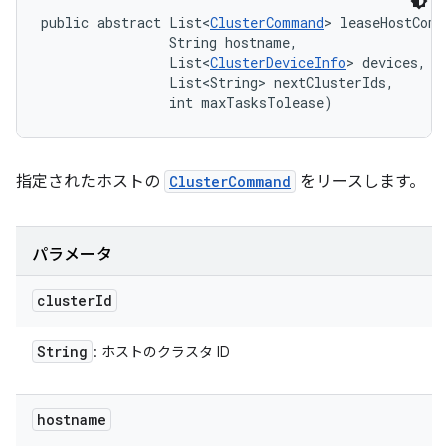
public abstract List<
ClusterCommand
> leaseHostComm
                String hostname, 

                List<
ClusterDeviceInfo
> devices, 

                List<String> nextClusterIds, 

                int maxTasksTolease)
指定されたホストの
ClusterCommand
をリースします。
パラメータ
cluster
Id
String
: ホストのクラスタ ID
hostname