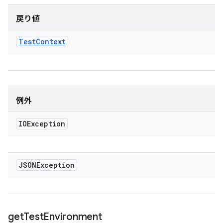
戻り値
Test
Context
例外
IOException
JSONException
get
Test
Environment