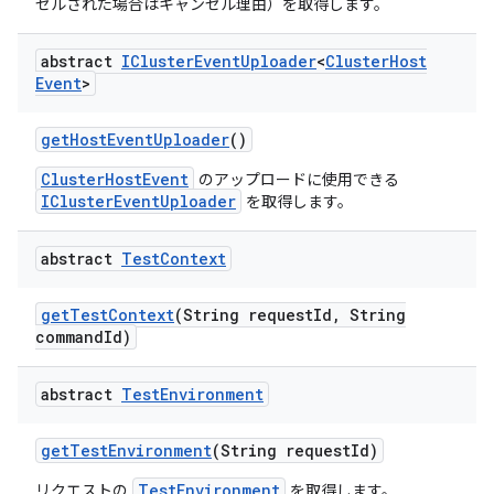
セルされた場合はキャンセル理由）を取得します。
abstract
ICluster
Event
Uploader
<
Cluster
Host
Event
>
get
Host
Event
Uploader
()
ClusterHostEvent
のアップロードに使用できる
IClusterEventUploader
を取得します。
abstract
Test
Context
get
Test
Context
(String request
Id
,
String
command
Id)
abstract
Test
Environment
get
Test
Environment
(String request
Id)
TestEnvironment
リクエストの
を取得します。