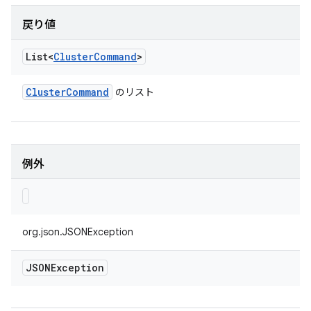
戻り値
List<
Cluster
Command
>
Cluster
Command
のリスト
例外
org.json.JSONException
JSONException