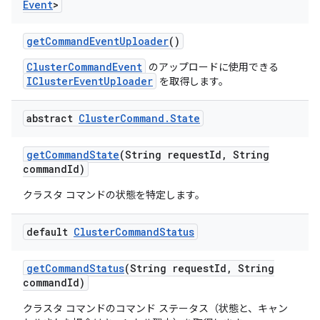
Event
>
get
Command
Event
Uploader
()
ClusterCommandEvent
のアップロードに使用できる
IClusterEventUploader
を取得します。
abstract
Cluster
Command
.
State
get
Command
State
(String request
Id
,
String
command
Id)
クラスタ コマンドの状態を特定します。
default
Cluster
Command
Status
get
Command
Status
(String request
Id
,
String
command
Id)
クラスタ コマンドのコマンド ステータス（状態と、キャン