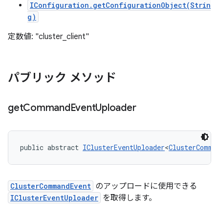
IConfiguration.getConfigurationObject(Strin
g)
定数値: "cluster_client"
パブリック メソッド
get
Command
Event
Uploader
public abstract 
IClusterEventUploader
<
ClusterComma
ClusterCommandEvent
のアップロードに使用できる
IClusterEventUploader
を取得します。