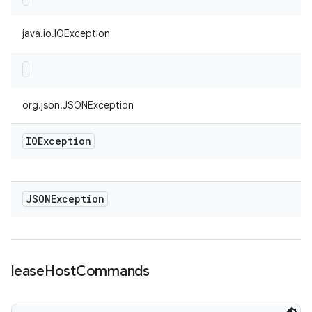
java.io.IOException
org.json.JSONException
IOException
JSONException
lease
Host
Commands