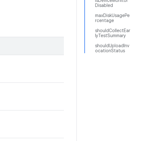
isDeviceMonitor
Disabled
maxDiskUsagePe
rcentage
shouldCollectEar
lyTestSummary
shouldUploadInv
ocationStatus