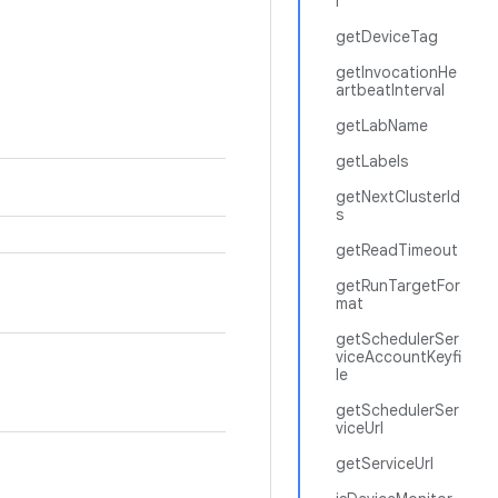
l
getDeviceTag
getInvocationHe
artbeatInterval
getLabName
getLabels
getNextClusterId
s
getReadTimeout
getRunTargetFor
mat
getSchedulerSer
viceAccountKeyfi
le
getSchedulerSer
viceUrl
getServiceUrl