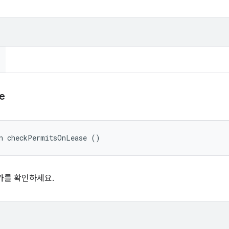
e
an checkPermitsOnLease ()
가를 확인하세요.