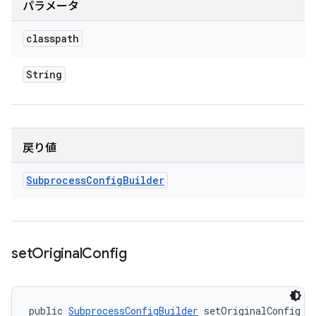
パラメータ
classpath
String
戻り値
Subprocess
Config
Builder
set
Original
Config
public 
SubprocessConfigBuilder
 setOriginalConfig (