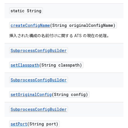
static String
create
Config
Name
(String original
Config
Name)
挿入された構成の名前付けに関する ATS の現在の処理。
Subprocess
Config
Builder
set
Classpath
(String classpath)
Subprocess
Config
Builder
set
Original
Config
(String config)
Subprocess
Config
Builder
set
Port
(String port)