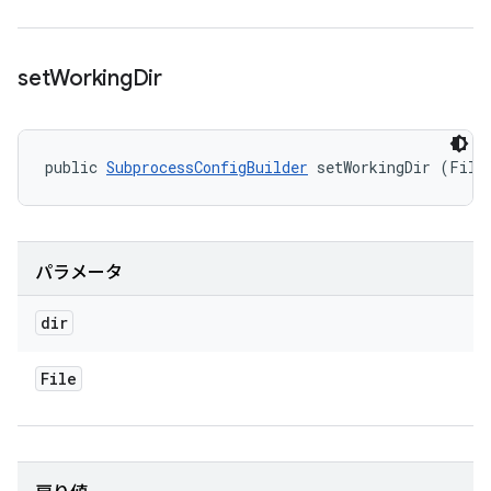
set
Working
Dir
public 
SubprocessConfigBuilder
 setWorkingDir (File
パラメータ
dir
File