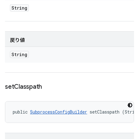
String
戻り値
String
set
Classpath
public 
SubprocessConfigBuilder
 setClasspath (Strin