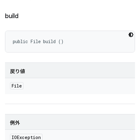
build
public File build ()
戻り値
File
例外
IOException