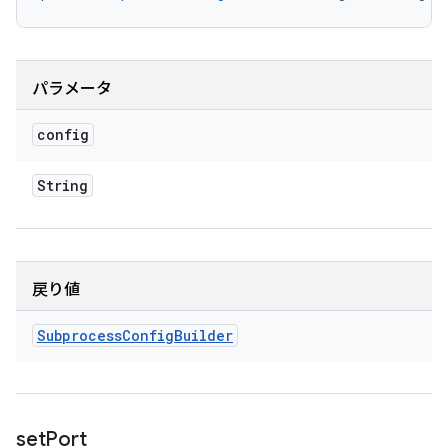
パラメータ
config
String
戻り値
Subprocess
Config
Builder
set
Port