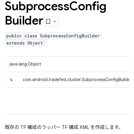
Subprocess
Config
Builder
public class SubprocessConfigBuilder
extends Object
java.lang.Object
↳
com.android.tradefed.cluster.SubprocessConfigBuilder
既存の TF 構成のラッパー TF 構成 XML を作成します。