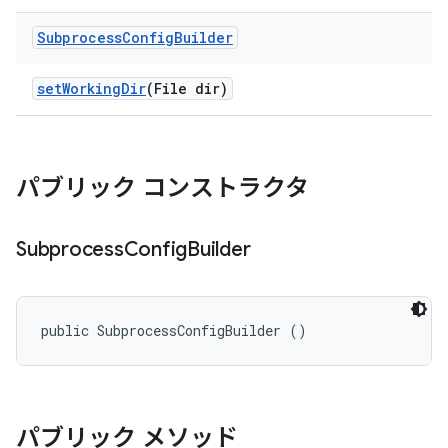
Subprocess
Config
Builder
set
Working
Dir
(File dir)
パブリック コンストラクタ
Subprocess
Config
Builder
public SubprocessConfigBuilder ()
パブリック メソッド