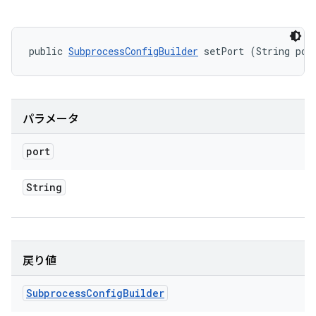
public 
SubprocessConfigBuilder
 setPort (String por
パラメータ
port
String
戻り値
Subprocess
Config
Builder