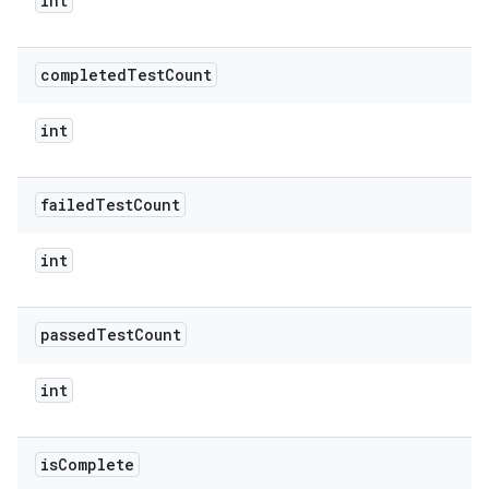
int
completed
Test
Count
int
failed
Test
Count
int
passed
Test
Count
int
is
Complete