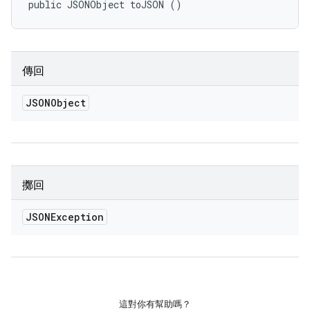
public JSONObject toJSON ()
傳回
JSONObject
擲回
JSONException
這對你有幫助嗎？