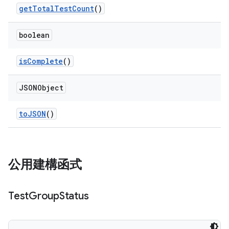
get
Total
Test
Count
()
boolean
is
Complete
()
JSONObject
to
JSON
()
公用建構函式
Test
Group
Status