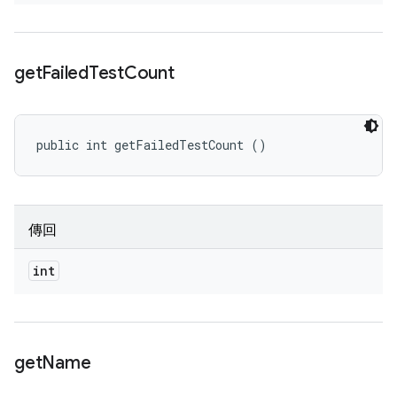
get
Failed
Test
Count
public int getFailedTestCount ()
傳回
int
get
Name