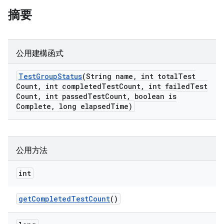
摘要
公用建構函式
Test
Group
Status
(String name
,
int total
Test
Count
,
int completed
Test
Count
,
int failed
Test
Count
,
int passed
Test
Count
,
boolean is
Complete
,
long elapsed
Time)
公用方法
int
get
Completed
Test
Count
()