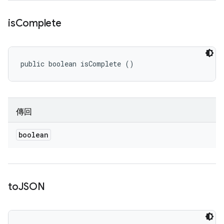
is
Complete
public boolean isComplete ()
傳回
boolean
to
JSON