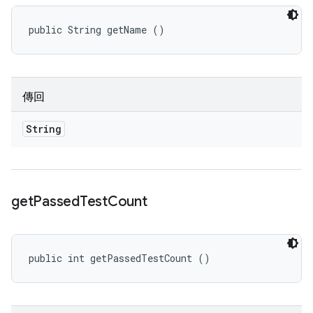
public String getName ()
傳回
String
get
Passed
Test
Count
public int getPassedTestCount ()