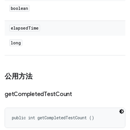
boolean
elapsed
Time
long
公用方法
get
Completed
Test
Count
public int getCompletedTestCount ()