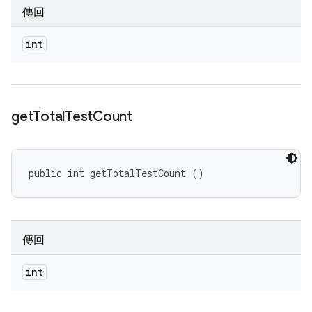
傳回
int
get
Total
Test
Count
public int getTotalTestCount ()
傳回
int