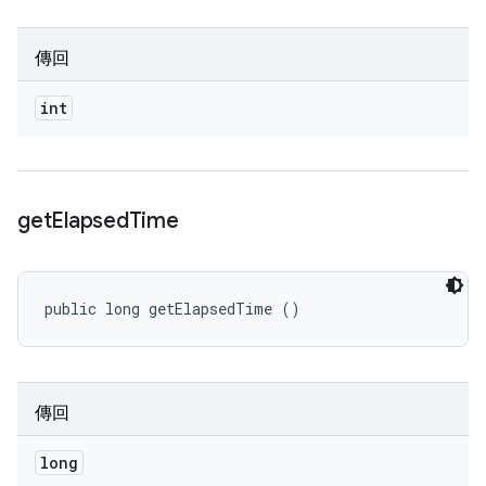
傳回
int
get
Elapsed
Time
public long getElapsedTime ()
傳回
long