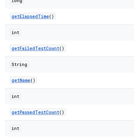
long
get
Elapsed
Time
()
int
get
Failed
Test
Count
()
String
get
Name
()
int
get
Passed
Test
Count
()
int