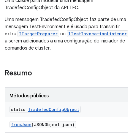
Uma classe para modelar uma mensagem
TradefedConfigObject da API TFC.
Uma mensagem TradefedConfigObject faz parte de uma
mensagem TestEnvironment e é usada para transmitir
extra
ITargetPreparer
ou
ITestInvocationListener
a serem adicionados a uma configuração do iniciador de
comandos de cluster.
Resumo
Métodos públicos
static
Tradefed
Config
Object
from
Json
(JSONObject json)