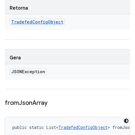
Retorna
Tradefed
Config
Object
Gera
JSONException
from
Json
Array
public static List<
TradefedConfigObject
> fromJsonA