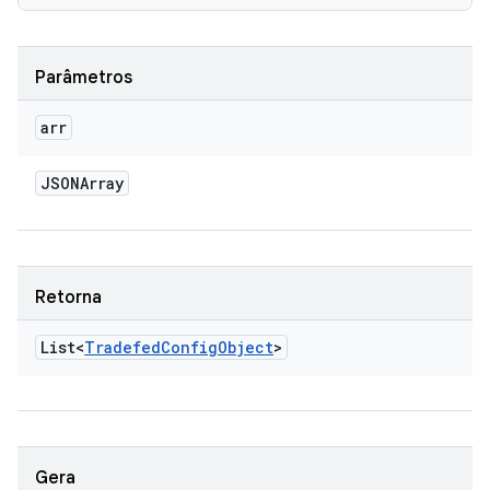
Parâmetros
arr
JSONArray
Retorna
List<
Tradefed
Config
Object
>
Gera