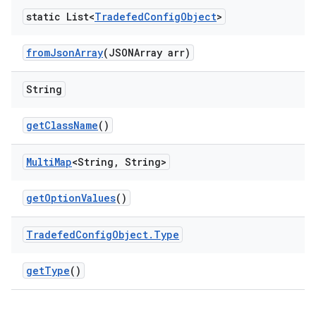
static List<
Tradefed
Config
Object
>
from
Json
Array
(JSONArray arr)
String
get
Class
Name
()
Multi
Map
<String
,
String>
get
Option
Values
()
Tradefed
Config
Object
.
Type
get
Type
()