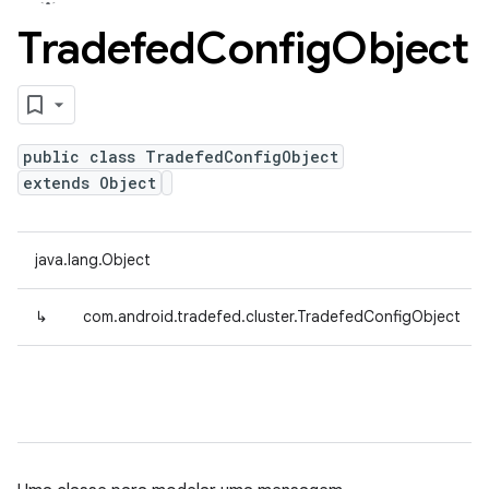
Tradefed
Config
Object
public class TradefedConfigObject
extends Object
java.lang.Object
↳
com.android.tradefed.cluster.TradefedConfigObject