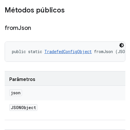
Métodos públicos
from
Json
public static 
TradefedConfigObject
 fromJson (JSON
Parâmetros
json
JSONObject