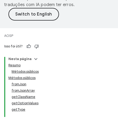
traduções com IA podem ter erros.
AOSP
Isso foi útil?
Nesta página
Resumo
Métodos públicos
Métodos públicos
fromJson
fromJsonArray
getClassName
getOptionValues
getType