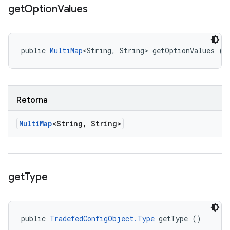
get
Option
Values
public 
MultiMap
<String, String> getOptionValues ()
Retorna
Multi
Map
<String
,
String>
get
Type
public 
TradefedConfigObject.Type
 getType ()