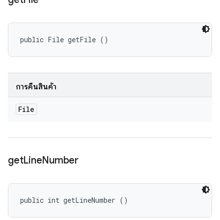
public File getFile ()
การคืนสินค้า
File
get
Line
Number
public int getLineNumber ()