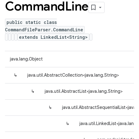
Command
Line
public static class
CommandFileParser.CommandLine
extends LinkedList<String>
java.lang.Object
↳
java.util.AbstractCollection<java.lang.String>
↳
java.util.AbstractList<java.lang.String>
↳
java.util.AbstractSequentialList<java.
↳
java.util.LinkedList<java.lang.