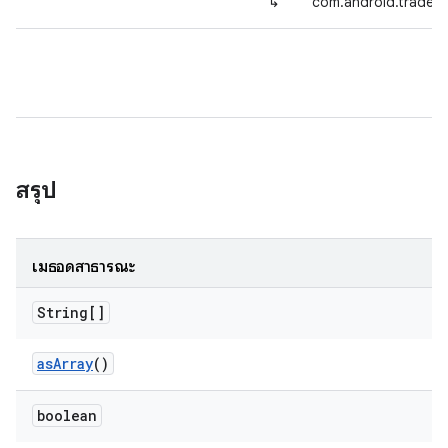
↳
com.android.tradef
สรุป
เมธอดสาธารณะ
String[]
as
Array
()
boolean