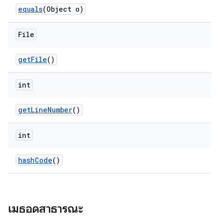
equals
(Object o)
File
get
File
()
int
get
Line
Number
()
int
hash
Code
()
เมธอดสาธารณะ