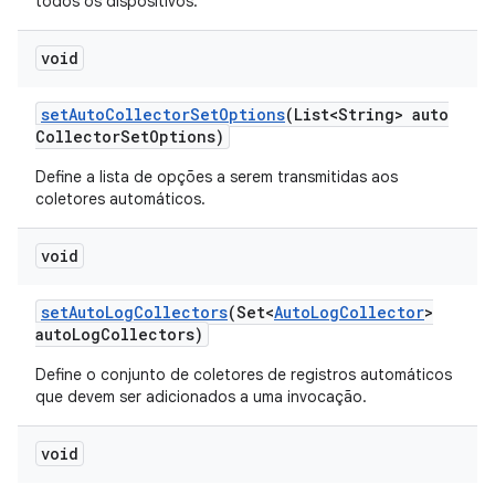
todos os dispositivos.
void
set
Auto
Collector
Set
Options
(List<String> auto
Collector
Set
Options)
Define a lista de opções a serem transmitidas aos
coletores automáticos.
void
set
Auto
Log
Collectors
(Set<
Auto
Log
Collector
>
auto
Log
Collectors)
Define o conjunto de coletores de registros automáticos
que devem ser adicionados a uma invocação.
void