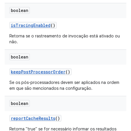
boolean
is
Tracing
Enabled
()
Retorna se o rastreamento de invocação está ativado ou
não.
boolean
keep
Post
Processor
Order
()
Se os pós-processadores devem ser aplicados na ordem
em que são mencionados na configuração.
boolean
report
Cache
Results
()
Retorna "true" se for necessário informar os resultados