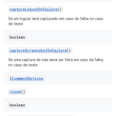
capture
Logcat
On
Failure
()
Se um logcat será capturado em caso de falha no caso
de teste
boolean
capture
Screenshot
On
Failure
()
Se uma captura de tela deve ser feita em caso de falha
no caso de teste
ICommand
Options
clone
()
boolean