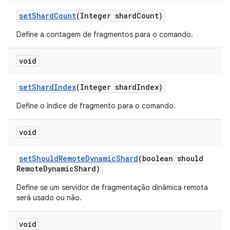
set
Shard
Count
(Integer shard
Count)
Define a contagem de fragmentos para o comando.
void
set
Shard
Index
(Integer shard
Index)
Define o índice de fragmento para o comando.
void
set
Should
Remote
Dynamic
Shard
(boolean should
Remote
Dynamic
Shard)
Define se um servidor de fragmentação dinâmica remota
será usado ou não.
void