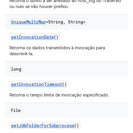
Retorna o sufixo a ser anexado ao host_log do Tradefed
ou nulo se não houver prefixo.
Unique
Multi
Map
<String
,
String>
get
Invocation
Data
()
Retorna os dados transmitidos à invocação para
descrevê-la.
long
get
Invocation
Timeout
()
Retorna o tempo limite de invocação especificado.
File
get
Jdk
Folder
For
Subprocess
()