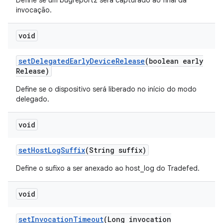
Define se um bugreportz será capturado ao final da
invocação.
void
set
Delegated
Early
Device
Release
(boolean early
Release)
Define se o dispositivo será liberado no início do modo
delegado.
void
set
Host
Log
Suffix
(String suffix)
Define o sufixo a ser anexado ao host_log do Tradefed.
void
set
Invocation
Timeout
(Long invocation