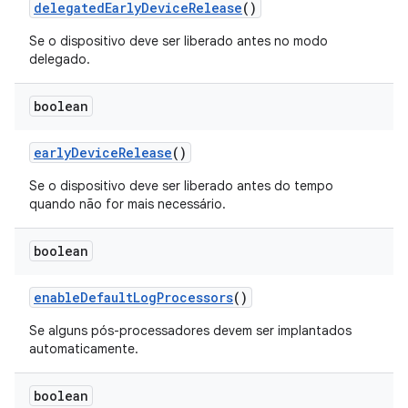
delegated
Early
Device
Release
()
Se o dispositivo deve ser liberado antes no modo
delegado.
boolean
early
Device
Release
()
Se o dispositivo deve ser liberado antes do tempo
quando não for mais necessário.
boolean
enable
Default
Log
Processors
()
Se alguns pós-processadores devem ser implantados
automaticamente.
boolean