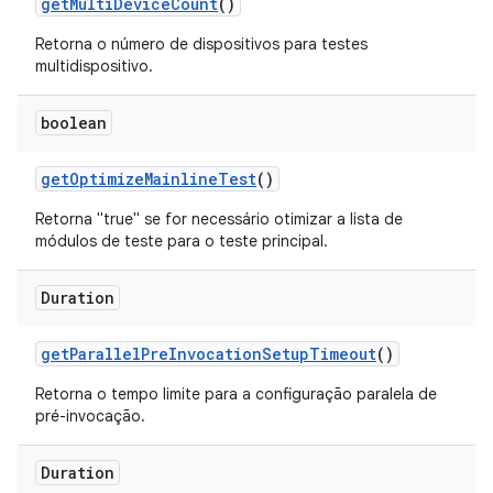
get
Multi
Device
Count
()
Retorna o número de dispositivos para testes
multidispositivo.
boolean
get
Optimize
Mainline
Test
()
Retorna "true" se for necessário otimizar a lista de
módulos de teste para o teste principal.
Duration
get
Parallel
Pre
Invocation
Setup
Timeout
()
Retorna o tempo limite para a configuração paralela de
pré-invocação.
Duration