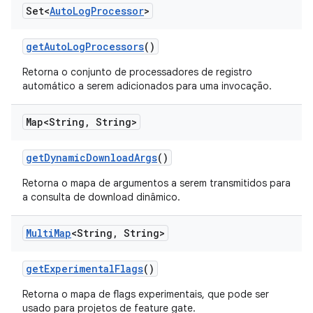
Set<
Auto
Log
Processor
>
get
Auto
Log
Processors
()
Retorna o conjunto de processadores de registro
automático a serem adicionados para uma invocação.
Map<String
,
String>
get
Dynamic
Download
Args
()
Retorna o mapa de argumentos a serem transmitidos para
a consulta de download dinâmico.
Multi
Map
<String
,
String>
get
Experimental
Flags
()
Retorna o mapa de flags experimentais, que pode ser
usado para projetos de feature gate.