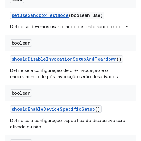
set
Use
Sandbox
Test
Mode
(boolean use)
Define se devemos usar o modo de teste sandbox do TF.
boolean
should
Disable
Invocation
Setup
And
Teardown
()
Define se a configuração de pré-invocação e o
encerramento de pós-invocação serão desativados.
boolean
should
Enable
Device
Specific
Setup
()
Define se a configuração específica do dispositivo será
ativada ou não.