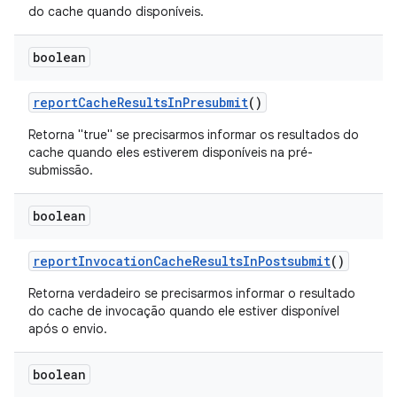
do cache quando disponíveis.
boolean
report
Cache
Results
In
Presubmit
()
Retorna "true" se precisarmos informar os resultados do
cache quando eles estiverem disponíveis na pré-
submissão.
boolean
report
Invocation
Cache
Results
In
Postsubmit
()
Retorna verdadeiro se precisarmos informar o resultado
do cache de invocação quando ele estiver disponível
após o envio.
boolean