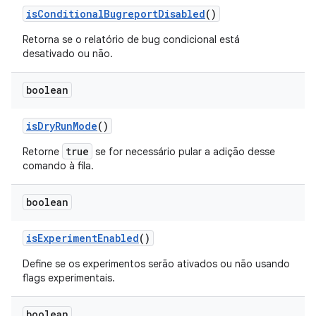
is
Conditional
Bugreport
Disabled
()
Retorna se o relatório de bug condicional está
desativado ou não.
boolean
is
Dry
Run
Mode
()
true
Retorne
se for necessário
pular
a adição desse
comando à fila.
boolean
is
Experiment
Enabled
()
Define se os experimentos serão ativados ou não usando
flags experimentais.
boolean