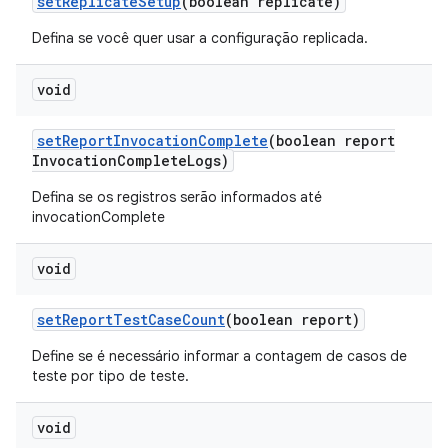
set
Replicate
Setup
(boolean replicate)
Defina se você quer usar a configuração replicada.
void
set
Report
Invocation
Complete
(boolean report
Invocation
Complete
Logs)
Defina se os registros serão informados até
invocationComplete
void
set
Report
Test
Case
Count
(boolean report)
Define se é necessário informar a contagem de casos de
teste por tipo de teste.
void