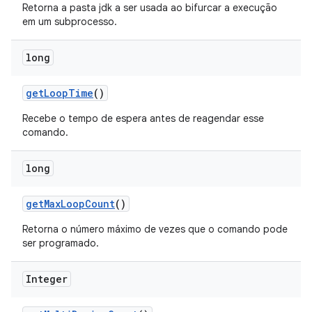
Retorna a pasta jdk a ser usada ao bifurcar a execução
em um subprocesso.
long
get
Loop
Time
()
Recebe o tempo de espera antes de reagendar esse
comando.
long
get
Max
Loop
Count
()
Retorna o número máximo de vezes que o comando pode
ser programado.
Integer