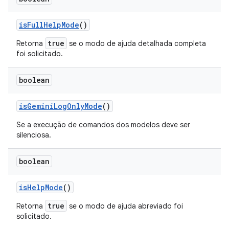
is
Full
Help
Mode
()
true
Retorna
se o modo de ajuda detalhada completa
foi solicitado.
boolean
is
Gemini
Log
Only
Mode
()
Se a execução de comandos dos modelos deve ser
silenciosa.
boolean
is
Help
Mode
()
true
Retorna
se o modo de ajuda abreviado foi
solicitado.