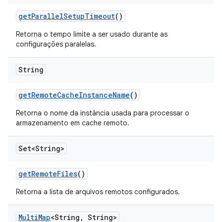
get
Parallel
Setup
Timeout
()
Retorna o tempo limite a ser usado durante as
configurações paralelas.
String
get
Remote
Cache
Instance
Name
()
Retorna o nome da instância usada para processar o
armazenamento em cache remoto.
Set<String>
get
Remote
Files
()
Retorna a lista de arquivos remotos configurados.
Multi
Map
<String
,
String>