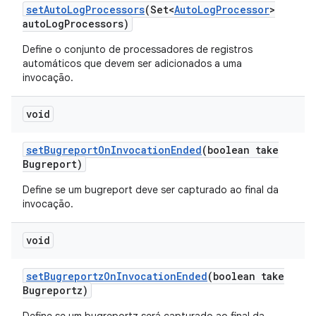
set
Auto
Log
Processors
(Set<
Auto
Log
Processor
>
auto
Log
Processors)
Define o conjunto de processadores de registros
automáticos que devem ser adicionados a uma
invocação.
void
set
Bugreport
On
Invocation
Ended
(boolean take
Bugreport)
Define se um bugreport deve ser capturado ao final da
invocação.
void
set
Bugreportz
On
Invocation
Ended
(boolean take
Bugreportz)