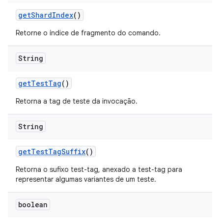
get
Shard
Index
()
Retorne o índice de fragmento do comando.
String
get
Test
Tag
()
Retorna a tag de teste da invocação.
String
get
Test
Tag
Suffix
()
Retorna o sufixo test-tag, anexado a test-tag para
representar algumas variantes de um teste.
boolean