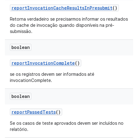
report
Invocation
Cache
Results
In
Presubmit
()
Retorna verdadeiro se precisarmos informar os resultados
do cache de invocação quando disponíveis na pré-
submissão.
boolean
report
Invocation
Complete
()
se os registros devem ser informados até
invocationComplete.
boolean
report
Passed
Tests
()
Se os casos de teste aprovados devem ser incluídos no
relatório.