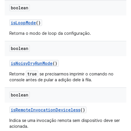
boolean
is
Loop
Mode
()
Retorna o modo de loop da configuração.
boolean
is
Noisy
Dry
Run
Mode
()
true
Retorne
se precisarmos imprimir o comando no
console antes de
pular
a adição dele à fila.
boolean
is
Remote
Invocation
Deviceless
()
Indica se uma invocação remota sem dispositivo deve ser
acionada.