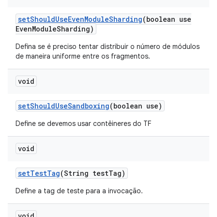
set
Should
Use
Even
Module
Sharding
(boolean use
Even
Module
Sharding)
Defina se é preciso tentar distribuir o número de módulos
de maneira uniforme entre os fragmentos.
void
set
Should
Use
Sandboxing
(boolean use)
Define se devemos usar contêineres do TF
void
set
Test
Tag
(String test
Tag)
Define a tag de teste para a invocação.
void