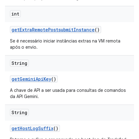
int
get
Extra
Remote
Postsubmit
Instance
()
Se é necessário iniciar instâncias extras na VM remota
após o envio.
String
get
Gemini
Api
Key
()
A chave de API a ser usada para consultas de comandos
da API Gemini.
String
get
Host
Log
Suffix
()