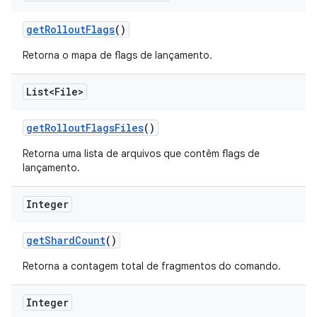
get
Rollout
Flags
()
Retorna o mapa de flags de lançamento.
List<File>
get
Rollout
Flags
Files
()
Retorna uma lista de arquivos que contêm flags de
lançamento.
Integer
get
Shard
Count
()
Retorna a contagem total de fragmentos do comando.
Integer