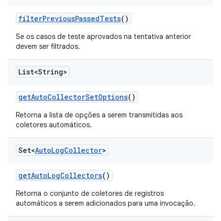
filter
Previous
Passed
Tests
()
Se os casos de teste aprovados na tentativa anterior
devem ser filtrados.
List<String>
get
Auto
Collector
Set
Options
()
Retorna a lista de opções a serem transmitidas aos
coletores automáticos.
Set<
Auto
Log
Collector
>
get
Auto
Log
Collectors
()
Retorna o conjunto de coletores de registros
automáticos a serem adicionados para uma invocação.