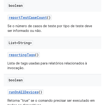
boolean
report
Test
Case
Count
()
Se o número de casos de teste por tipo de teste deve
ser informado ou não.
List<String>
reporting
Tags
()
Lista de tags usadas para relatórios relacionados à
invocação.
boolean
run
On
All
Devices
()
Retorna "true" se o comando precisar ser executado em