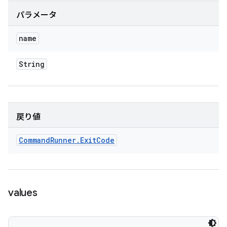
パラメータ
name
String
戻り値
Command
Runner
.
Exit
Code
values