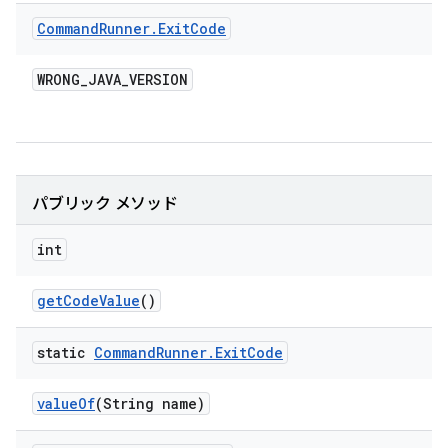
Command
Runner
.
Exit
Code
WRONG
_
JAVA
_
VERSION
パブリック メソッド
int
get
Code
Value
()
static
Command
Runner
.
Exit
Code
value
Of
(String name)