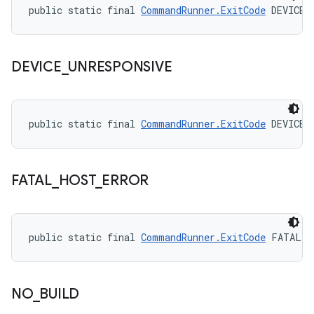
public static final 
CommandRunner.ExitCode
 DEVICE_
DEVICE
_
UNRESPONSIVE
public static final 
CommandRunner.ExitCode
 DEVICE_
FATAL
_
HOST
_
ERROR
public static final 
CommandRunner.ExitCode
 FATAL_H
NO
_
BUILD