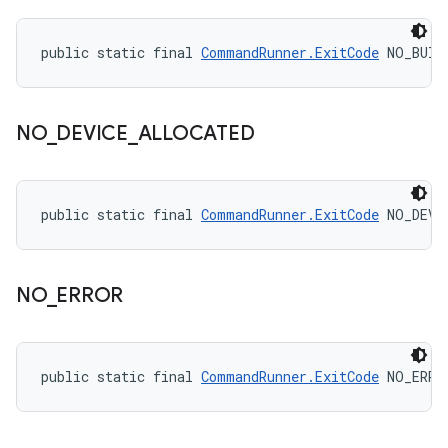
public static final 
CommandRunner.ExitCode
 NO_BUIL
NO
_
DEVICE
_
ALLOCATED
public static final 
CommandRunner.ExitCode
 NO_DEVI
NO
_
ERROR
public static final 
CommandRunner.ExitCode
 NO_ERRO