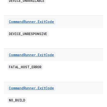
DEVICE
_
UNAVAILABLE
Command
Runner
.
Exit
Code
DEVICE
_
UNRESPONSIVE
Command
Runner
.
Exit
Code
FATAL
_
HOST
_
ERROR
Command
Runner
.
Exit
Code
NO
_
BUILD