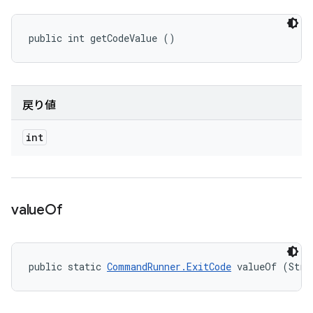
public int getCodeValue ()
戻り値
int
value
Of
public static 
CommandRunner.ExitCode
 valueOf (Stri