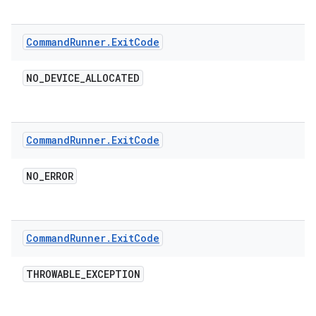
Command
Runner
.
Exit
Code
NO
_
DEVICE
_
ALLOCATED
Command
Runner
.
Exit
Code
NO
_
ERROR
Command
Runner
.
Exit
Code
THROWABLE
_
EXCEPTION