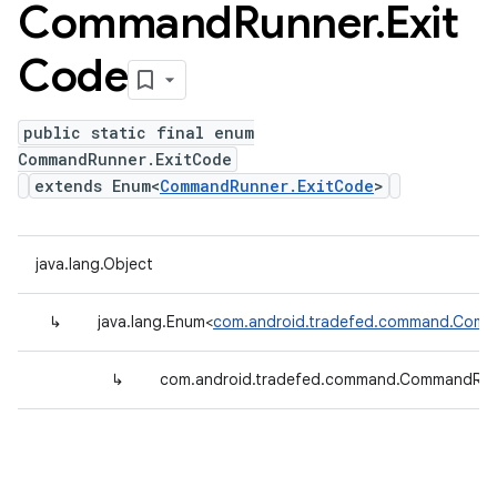
Command
Runner
.
Exit
Code
public static final enum
CommandRunner.ExitCode
extends Enum<
CommandRunner.ExitCode
>
java.lang.Object
↳
java.lang.Enum<
com.android.tradefed.command.Comm
↳
com.android.tradefed.command.CommandRun