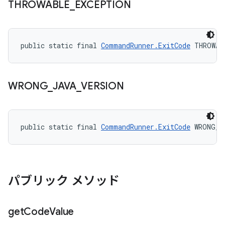
THROWABLE
_
EXCEPTION
public static final 
CommandRunner.ExitCode
 THROWAB
WRONG
_
JAVA
_
VERSION
public static final 
CommandRunner.ExitCode
 WRONG_J
パブリック メソッド
get
Code
Value