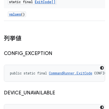
static final
Exit
Code[]
values
()
列挙値
CONFIG
_
EXCEPTION
public static final 
CommandRunner.ExitCode
 CONFIG_
DEVICE
_
UNAVAILABLE