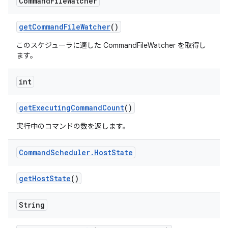
Command
File
Watcher
get
Command
File
Watcher
()
このスケジューラに適した CommandFileWatcher を取得し
ます。
int
get
Executing
Command
Count
()
実行中のコマンドの数を返します。
Command
Scheduler
.
Host
State
get
Host
State
()
String