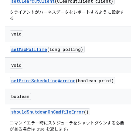
set
Clearcut
Client
(Clearcut
Client client)
クライアントがハーネスデータをレポートするように設定す
る
void
set
Max
Poll
Time
(long polling)
void
set
Print
Scheduling
Warning
(boolean print)
boolean
should
Shutdown
On
Cmdfile
Error
()
コマンドエラー時にスケジューラをシャットダウンする必要
がある場合は true を返します。