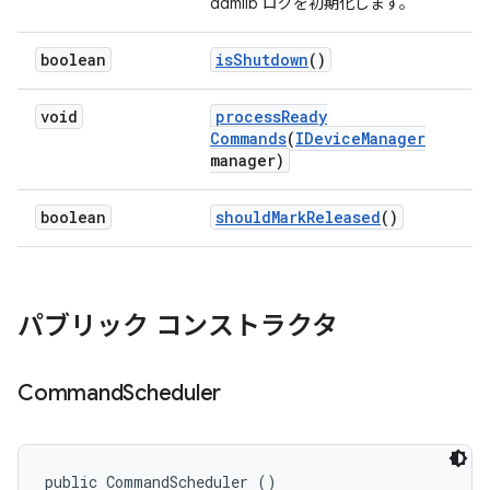
ddmlib ログを初期化します。
boolean
is
Shutdown
()
void
process
Ready
Commands
(
IDevice
Manager
manager)
boolean
should
Mark
Released
()
パブリック コンストラクタ
Command
Scheduler
public CommandScheduler ()