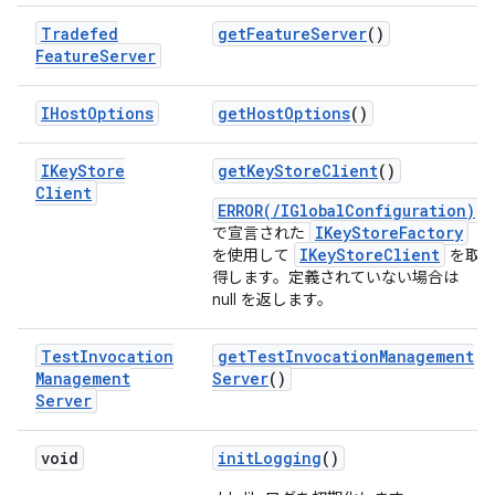
Tradefed
get
Feature
Server
()
Feature
Server
IHost
Options
get
Host
Options
()
IKey
Store
get
Key
Store
Client
()
Client
ERROR(/IGlobalConfiguration)
IKeyStoreFactory
で宣言された
IKeyStoreClient
を使用して
を取
得します。定義されていない場合は
null を返します。
Test
Invocation
get
Test
Invocation
Management
Management
Server
()
Server
void
init
Logging
()