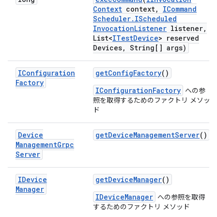
Context
context
,
ICommand
Scheduler
.
IScheduled
Invocation
Listener
listener
,
List<
ITest
Device
> reserved
Devices
,
String[] args)
IConfiguration
get
Config
Factory
()
Factory
IConfigurationFactory
への参
照を取得するためのファクトリ メソッ
ド
Device
get
Device
Management
Server
()
Management
Grpc
Server
IDevice
get
Device
Manager
()
Manager
IDeviceManager
への参照を取得
するためのファクトリ メソッド