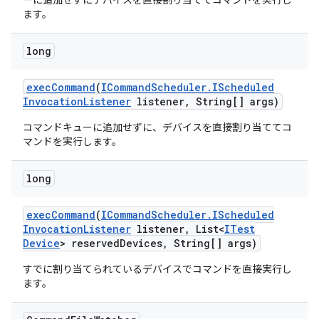
ーに追加せずにデバイスを直接割り当ててコマンドを実行し
ます。
long
exec
Command
(
ICommand
Scheduler
.
IScheduled
Invocation
Listener
listener
,
String[] args)
コマンドキューに追加せずに、デバイスを直接割り当ててコ
マンドを実行します。
long
exec
Command
(
ICommand
Scheduler
.
IScheduled
Invocation
Listener
listener
,
List<
ITest
Device
> reserved
Devices
,
String[] args)
すでに割り当てられているデバイスでコマンドを直接実行し
ます。