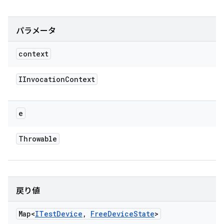
パラメータ
context
IInvocation
Context
e
Throwable
戻り値
Map<
ITest
Device
,
Free
Device
State
>