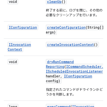
void
clean
Up
()
終了する前に、ログを閉じ、その他の
必要なクリーンアップを行います。
IConfiguration
create
Configuration
(String[]
args)
IInvocation
create
Invocation
Context
()
Context
void
dry
Run
Command
Reporting
(
ICommand
Scheduler
.
IScheduled
Invocation
Listener
handler
,
IConfiguration
config)
指定されたコマンドがドライランかど
うかを判断します。
long
exec
Command
(
IInvocation