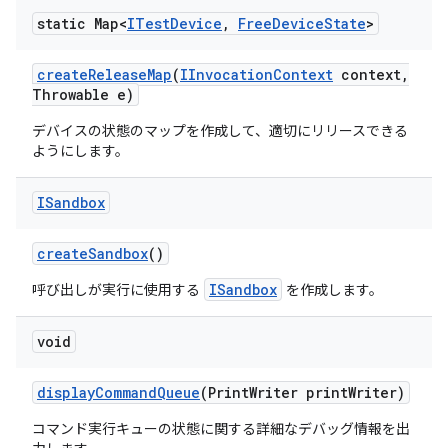
static Map<
ITest
Device
,
Free
Device
State
>
create
Release
Map
(
IInvocation
Context
context
,
Throwable e)
デバイスの状態のマップを作成して、適切にリリースできる
ようにします。
ISandbox
create
Sandbox
()
ISandbox
呼び出しが実行に使用する
を作成します。
void
display
Command
Queue
(Print
Writer print
Writer)
コマンド実行キューの状態に関する詳細なデバッグ情報を出