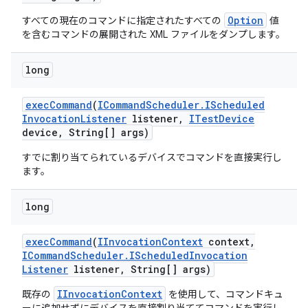
Option
すべての現在のコマンドに指定されたすべての
値
を含むコマンドの展開された XML ファイルをダンプします。
long
exec
Command
(
ICommand
Scheduler
.
IScheduled
Invocation
Listener
listener
,
ITest
Device
device
,
String[] args)
すでに割り当てられているデバイスでコマンドを直接実行し
ます。
long
exec
Command
(
IInvocation
Context
context
,
ICommand
Scheduler
.
IScheduled
Invocation
Listener
listener
,
String[] args)
IInvocationContext
既存の
を使用して、コマンドキュ