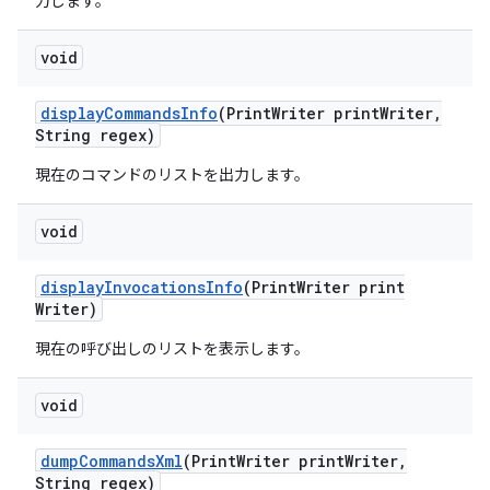
力します。
void
display
Commands
Info
(Print
Writer print
Writer
,
String regex)
現在のコマンドのリストを出力します。
void
display
Invocations
Info
(Print
Writer print
Writer)
現在の呼び出しのリストを表示します。
void
dump
Commands
Xml
(Print
Writer print
Writer
,
String regex)