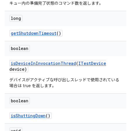
キュー内の準備完了状態のコマンド数を返します。
long
get
Shutdown
Timeout
()
boolean
is
Device
In
Invocation
Thread
(
ITest
Device
device)
デバイスがアクティブな呼び出しスレッドで使用されている
場合は true を返します。
boolean
is
Shutting
Down
()
void