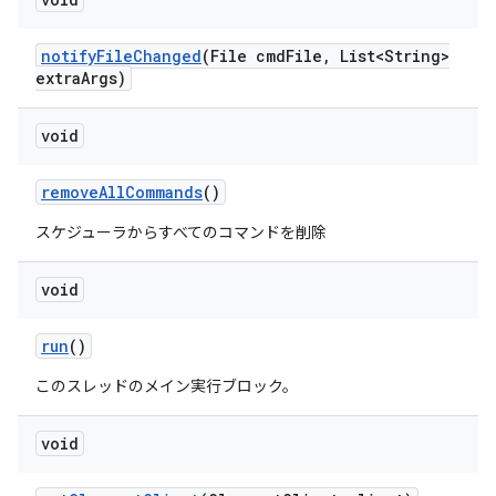
notify
File
Changed
(File cmd
File
,
List<String>
extra
Args)
void
remove
All
Commands
()
スケジューラからすべてのコマンドを削除
void
run
()
このスレッドのメイン実行ブロック。
void