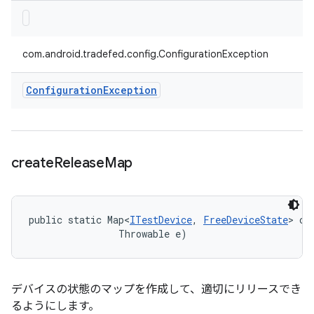
com.android.tradefed.config.ConfigurationException
Configuration
Exception
create
Release
Map
public static Map<
ITestDevice
, 
FreeDeviceState
> cr
                Throwable e)
デバイスの状態のマップを作成して、適切にリリースでき
るようにします。