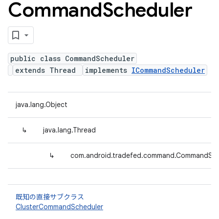
Command
Scheduler
public class CommandScheduler
extends Thread
implements
ICommandScheduler
java.lang.Object
↳
java.lang.Thread
↳
com.android.tradefed.command.CommandSch
既知の直接サブクラス
ClusterCommandScheduler