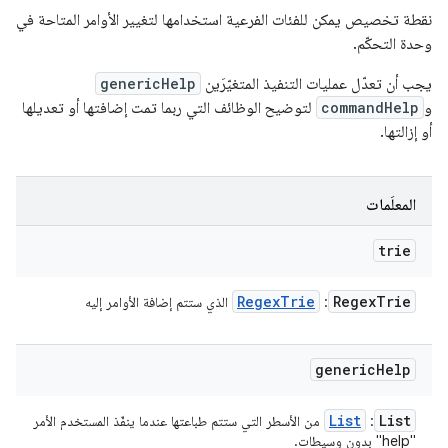
نقطة تخصيص يمكن للفئات الفرعية استخدامها لتغيير الأوامر المتاحة في
وحدة التحكّم.
يجب أن تعدّل عمليات التنفيذ المتغيّرَين
genericHelp
و
commandHelp
لتوضيح الوظائف التي ربما تمت إضافتها أو تعديلها
أو إزالتها.
المعلَمات
trie
Regex
Trie
Regex
Trie
:
الذي ستتم إضافة الأوامر إليه
generic
Help
List
List
:
من الأسطر التي ستتم طباعتها عندما ينفّذ المستخدم الأمر
"help" بدون وسيطات.