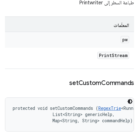
طباعة السطر إلى Printwriter
المعلَمات
pw
Print
Stream
set
Custom
Commands
protected void setCustomCommands (
RegexTrie
<Runnab
                List<String> genericHelp, 

                Map<String, String> commandHelp)