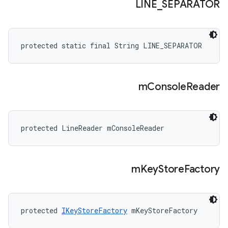
LINE
_
SEPARATOR
protected static final String LINE_SEPARATOR
m
Console
Reader
protected LineReader mConsoleReader
m
Key
Store
Factory
protected 
IKeyStoreFactory
 mKeyStoreFactory