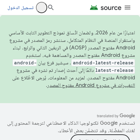
تسجيل الدخول
اعتبارًا من عام 2026، ولضمان اتّساق نموذج التطوير الثابت الأساسي
واستقرار المنصة في النظام المتكامل، سننشر رمز المصدر في مشروع
Android مفتوح المصدر (AOSP) في الربعَين الثاني والرابع. لبناء
مشروع Android مفتوح المصدر والمساهمة فيه، استخدِم
android-latest-release
. سيشير فرع بيان
android-
latest-release
دائمًا إلى أحدث إصدار تم نشره في مشروع
Android مفتوح المصدر. لمزيد من المعلومات، يُرجى الاطّلاع على
التغييرات في مشروع Android مفتوح المصدر
.
تستخدم Google تكنولوجيا الذكاء الاصطناعي لترجمة المحتوى إلى
لغتك المفضّلة، وقد تتضمّن بعض الأخطاء.