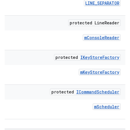
LINE
_
SEPARATOR
protected Line
Reader
m
Console
Reader
protected
IKey
Store
Factory
m
Key
Store
Factory
protected
ICommand
Scheduler
m
Scheduler