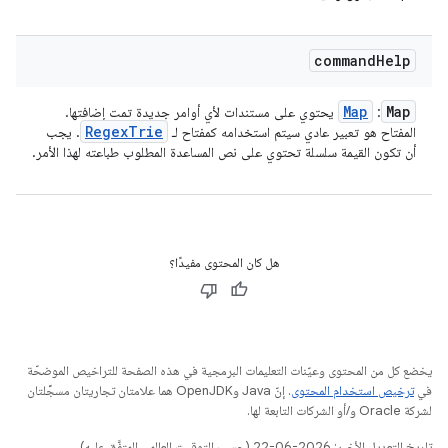
command
Help
Map
Map
:
يحتوي على مستندات لأي أوامر جديدة تمت إضافتها.
Regex
Trie
المفتاح هو تعبير عادي سيتم استخدامه كمفتاح لـ
. يجب
أن تكون القيمة سلسلة تحتوي على نص المساعدة المطلوب طباعته لهذا الأمر.
هل كان المحتوى مفيدًا؟
يخضع كل من المحتوى وعيّنات التعليمات البرمجية في هذه الصفحة للتراخيص الموضحّة
في
ترخيص استخدام المحتوى
. إنّ Java وOpenJDK هما علامتان تجاريتان مسجَّلتان
لشركة Oracle و/أو الشركات التابعة لها.
تاريخ التعديل الأخير: 2026-06-22 (حسب التوقيت العالمي المتفَّق عليه)