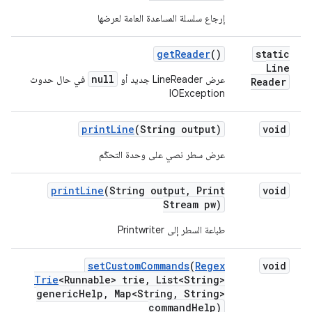
إرجاع سلسلة المساعدة العامة لعرضها
get
Reader
()
static
Line
null
عرض LineReader جديد أو
في حال حدوث
Reader
IOException
print
Line
(String output)
void
عرض سطر نصي على وحدة التحكّم
print
Line
(String output
,
Print
void
Stream pw)
طباعة السطر إلى Printwriter
set
Custom
Commands
(
Regex
void
Trie
<Runnable> trie
,
List<String>
generic
Help
,
Map<String
,
String>
command
Help)