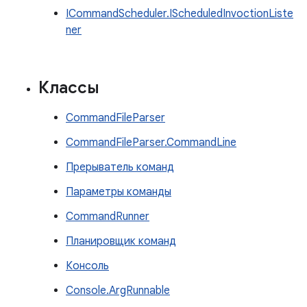
ICommandScheduler.IScheduledInvoctionListe
ner
Классы
CommandFileParser
CommandFileParser.CommandLine
Прерыватель команд
Параметры команды
CommandRunner
Планировщик команд
Консоль
Console.ArgRunnable