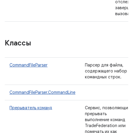
отслеж
заверше
вызова.
Классы
CommandFileParser
Парсер для файла,
содержащего набор
командных строк.
CommandFileParser.CommandLine
Прерыватель команд
Сервис, позволяющий
прерывать
выполнение команд
TradeFederation или
помечать их как