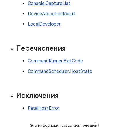
Console.CaptureList
DeviceAllocationResult
LocalDeveloper
Перечисления
CommandRunner.ExitCode
CommandScheduler.HostState
Исключения
FatalHostError
Эта информация оказалась полезной?