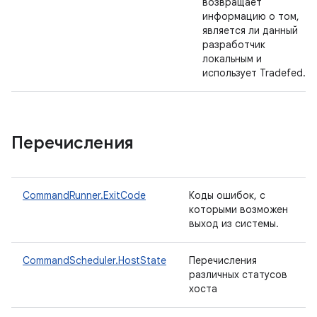
возвращает
информацию о том,
является ли данный
разработчик
локальным и
использует Tradefed.
Перечисления
CommandRunner.ExitCode
Коды ошибок, с
которыми возможен
выход из системы.
CommandScheduler.HostState
Перечисления
различных статусов
хоста