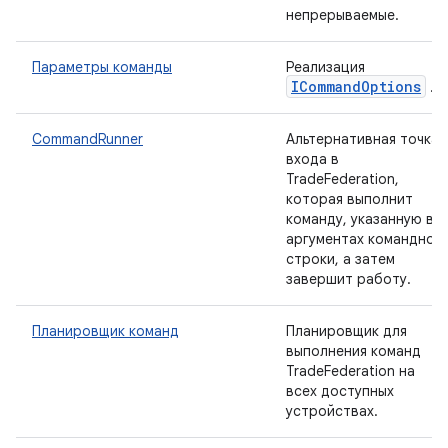
непрерываемые.
Параметры команды
Реализация
ICommand
Options
.
CommandRunner
Альтернативная точка
входа в
TradeFederation,
которая выполнит
команду, указанную в
аргументах командной
строки, а затем
завершит работу.
Планировщик команд
Планировщик для
выполнения команд
TradeFederation на
всех доступных
устройствах.