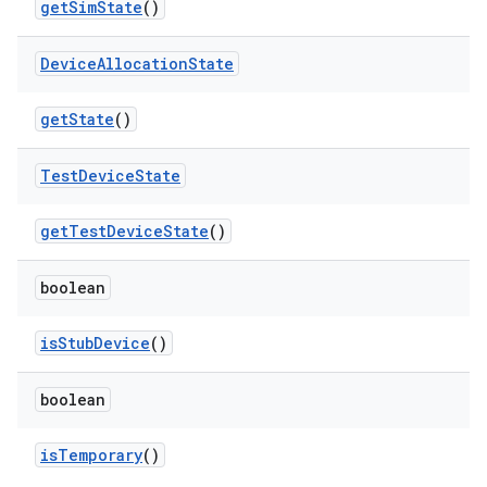
get
Sim
State
()
Device
Allocation
State
get
State
()
Test
Device
State
get
Test
Device
State
()
boolean
is
Stub
Device
()
boolean
is
Temporary
()