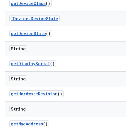
get
Device
Class
()
IDevice
.
Device
State
get
Device
State
()
String
get
Display
Serial
()
String
get
Hardware
Revision
()
String
get
Mac
Address
()