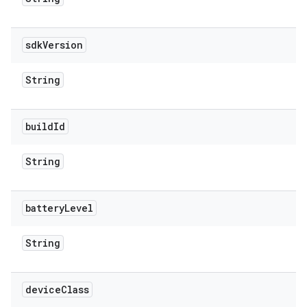
sdk
Version
String
build
Id
String
battery
Level
String
device
Class