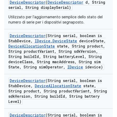
Device
Descriptor
(
Device
Descriptor
d
,
String
serial
,
String display
Serial)
Utilizzato per l'aggiornamento semplice dello stato del
numero di serie per i dispositivi segnaposto.
Device
Descriptor
(String serial
,
boolean is
Stub
Device
,
IDevice
.
Device
State
device
State
,
Device
Allocation
State
state
,
String product
,
String product
Variant
,
String sdk
Version
,
String build
Id
,
String battery
Level
,
String
device
Class
,
String mac
Address
,
String sim
State
,
String sim
Operator
,
IDevice
idevice)
Device
Descriptor
(String serial
,
boolean is
Stub
Device
,
Device
Allocation
State
state
,
String product
,
String product
Variant
,
String
sdk
Version
,
String build
Id
,
String battery
Level)
Device
Descriptor
(String serial
,
boolean is