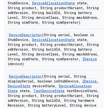
Stub
Device
,
Device
Allocation
State
state
,
String product
,
String product
Variant
,
String
sdk
Version
,
String build
Id
,
String battery
Level
,
String device
Class
,
String mac
Address
,
String sim
State
,
String sim
Operator)
Device
Descriptor
(String serial
,
boolean is
Stub
Device
,
Device
Allocation
State
state
,
String product
,
String product
Variant
,
String
sdk
Version
,
String build
Id
,
String battery
Level
,
String device
Class
,
String mac
Address
,
String sim
State
,
String sim
Operator
,
IDevice
idevice)
Device
Descriptor
(String serial
,
String
display
Serial
,
boolean is
Stub
Device
,
IDevice
.
Device
State
device
State
,
Device
Allocation
State
state
,
Test
Device
State
test
Device
State
,
String product
,
String product
Variant
,
String
sdk
Version
,
String build
Id
,
String hardware
Revision
,
String battery
Level
,
String device