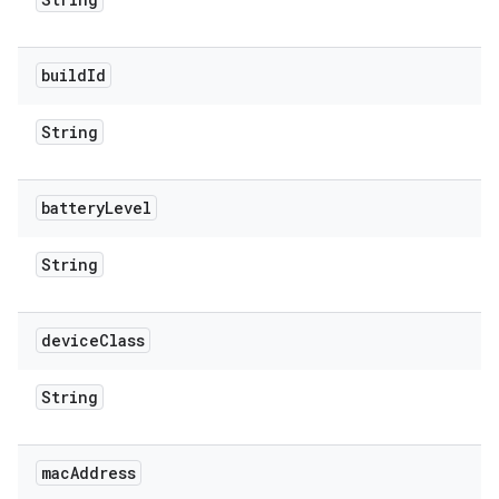
build
Id
String
battery
Level
String
device
Class
String
mac
Address