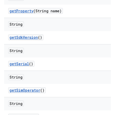
get
Property
(String name)
String
get
Sdk
Version
()
String
get
Serial
()
String
get
Sim
Operator
()
String