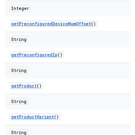
Integer
get
Preconfigured
Device
Num
Offset
()
String
get
Preconfigured
Ip
()
String
get
Product
()
String
get
Product
Variant
()
String