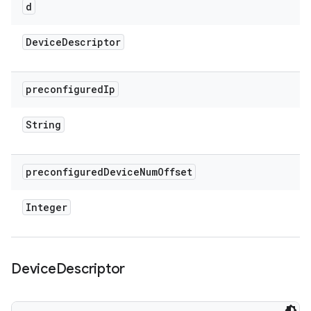
d
Device
Descriptor
preconfigured
Ip
String
preconfigured
Device
Num
Offset
Integer
Device
Descriptor