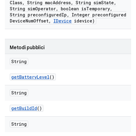
Class
,
String mac
Address
,
String sim
State
,
String sim
Operator
,
boolean is
Temporary
,
String preconfigured
Ip
,
Integer preconfigured
Device
Num
Offset
,
IDevice
idevice)
Metodi pubblici
String
get
Battery
Level
()
String
get
Build
Id
()
String