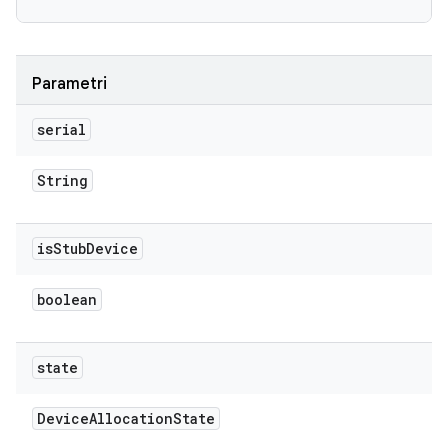
Parametri
serial
String
is
Stub
Device
boolean
state
Device
Allocation
State