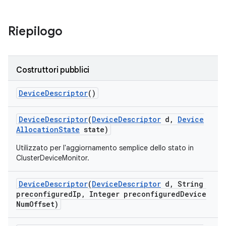
Riepilogo
Costruttori pubblici
Device
Descriptor
()
Device
Descriptor
(
Device
Descriptor
d
,
Device
Allocation
State
state)
Utilizzato per l'aggiornamento semplice dello stato in
ClusterDeviceMonitor.
Device
Descriptor
(
Device
Descriptor
d
,
String
preconfigured
Ip
,
Integer preconfigured
Device
Num
Offset)