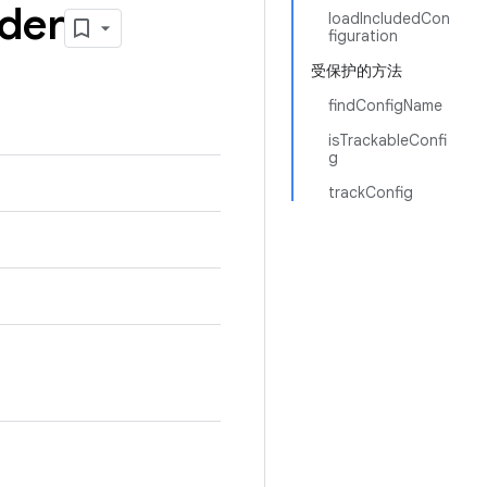
der
loadIncludedCon
figuration
受保护的方法
findConfigName
isTrackableConfi
g
trackConfig