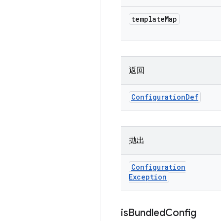
template
Map
返回
Configuration
Def
抛出
Configuration
Exception
is
Bundled
Config