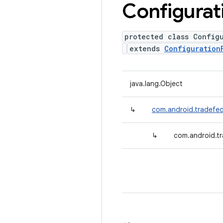
Configurat
protected class Config
extends
Configuration
java.lang.Object
↳
com.android.tradefed
↳
com.android.tr