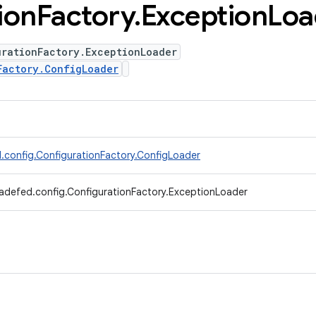
ion
Factory
.
Exception
Loa
urationFactory.ExceptionLoader
Factory.ConfigLoader
.config.ConfigurationFactory.ConfigLoader
adefed.config.ConfigurationFactory.ExceptionLoader