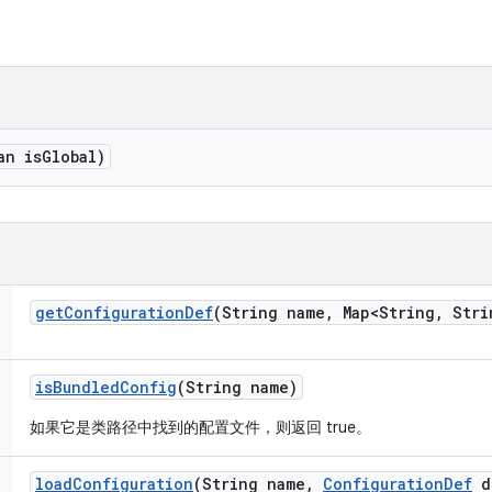
an is
Global)
get
Configuration
Def
(String name
,
Map<String
,
Stri
is
Bundled
Config
(String name)
如果它是类路径中找到的配置文件，则返回 true。
load
Configuration
(String name
,
Configuration
Def
d