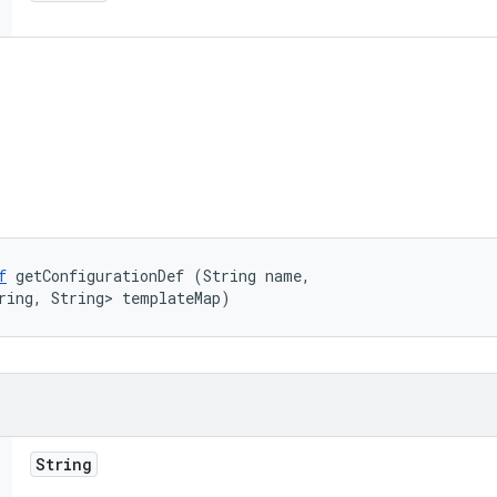
f
 getConfigurationDef (String name, 

ring, String> templateMap)
String