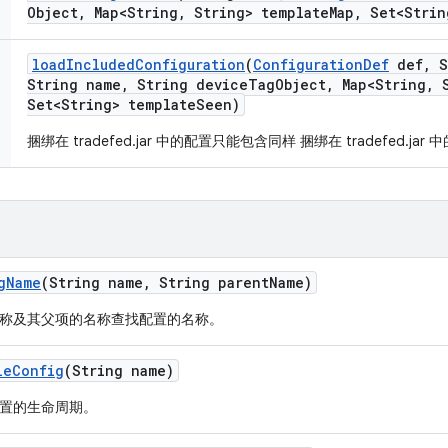
Object
,
Map<String
,
String> template
Map
,
Set<Strin
load
Included
Configuration
(
Configuration
Def
def
,
S
String name
,
String device
Tag
Object
,
Map<String
,
S
Set<String> template
Seen)
捆绑在 tradefed.jar 中的配置只能包含同样 捆绑在 tradefed.ja
g
Name
(String name
,
String parent
Name)
称及其父项的名称查找配置的名称。
le
Config
(String name)
置的生命周期。