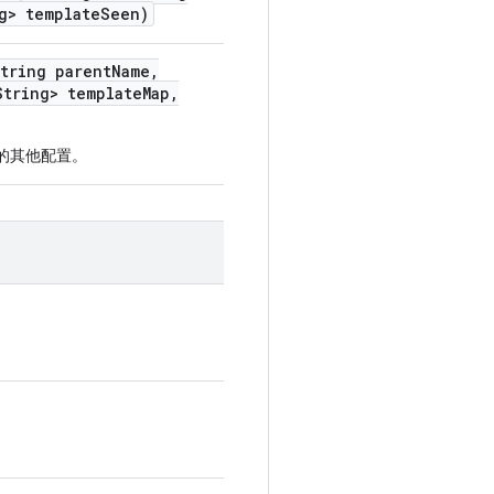
g> template
Seen)
tring parent
Name
,
tring> template
Map
,
r 中的其他配置。