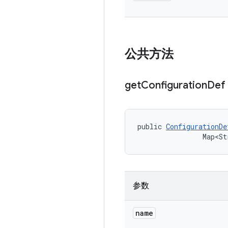
公共方法
get
Configuration
Def
public 
ConfigurationDe
                Map<St
参数
name