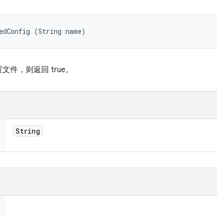
edConfig (String name)
件，则返回 true。
String