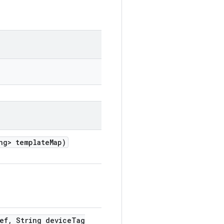
ng> template
Map)
ef
,
String device
Tag