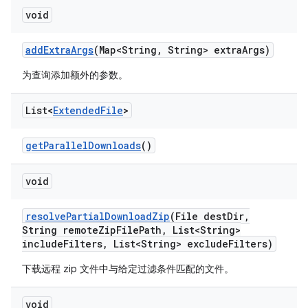
void
add
Extra
Args
(Map<String
,
String> extra
Args)
为查询添加额外的参数。
List<
Extended
File
>
get
Parallel
Downloads
()
void
resolve
Partial
Download
Zip
(File dest
Dir
,
String remote
Zip
File
Path
,
List<String>
include
Filters
,
List<String> exclude
Filters)
下载远程 zip 文件中与给定过滤条件匹配的文件。
void