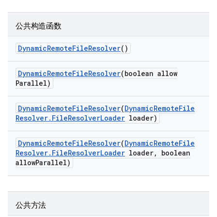
公共构造函数
Dynamic
Remote
File
Resolver
()
Dynamic
Remote
File
Resolver
(boolean allow
Parallel)
Dynamic
Remote
File
Resolver
(
Dynamic
Remote
File
Resolver
.
File
Resolver
Loader
loader)
Dynamic
Remote
File
Resolver
(
Dynamic
Remote
File
Resolver
.
File
Resolver
Loader
loader
,
boolean
allow
Parallel)
公共方法