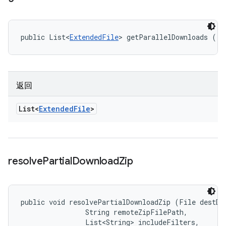
public List<
ExtendedFile
> getParallelDownloads ()
返回
List<
Extended
File
>
resolve
Partial
Download
Zip
public void resolvePartialDownloadZip (File destDir
                String remoteZipFilePath, 

                List<String> includeFilters, 
