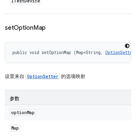
ITest
Device
set
Option
Map
public void setOptionMap (Map<String, 
OptionSetter
设置来自
OptionSetter
的选项映射
参数
option
Map
Map