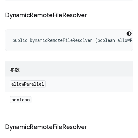
Dynamic
Remote
File
Resolver
public DynamicRemoteFileResolver (boolean allowPar
参数
allow
Parallel
boolean
Dynamic
Remote
File
Resolver