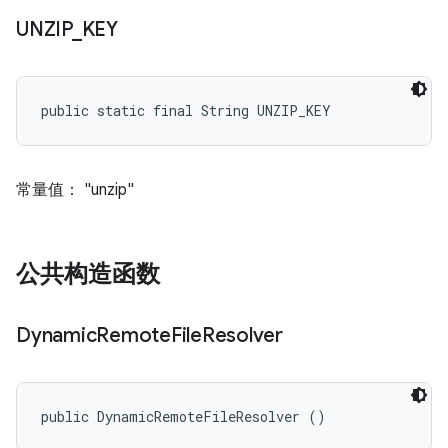
UNZIP
_
KEY
public static final String UNZIP_KEY
常量值： "unzip"
公共构造函数
Dynamic
Remote
File
Resolver
public DynamicRemoteFileResolver ()