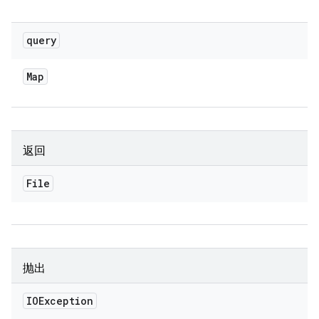
query
Map
返回
File
抛出
IOException