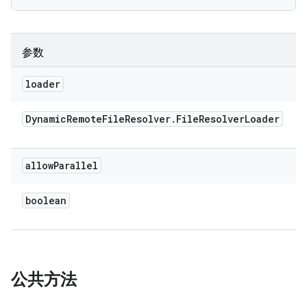
参数
loader
Dynamic
Remote
File
Resolver
.
File
Resolver
Loader
allow
Parallel
boolean
公共方法