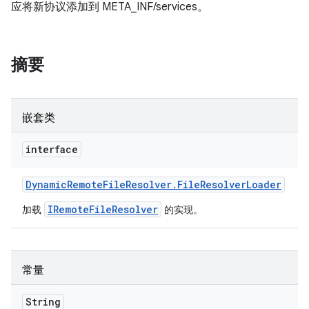
应将新协议添加到 META_INF/services。
摘要
嵌套类
interface
Dynamic
Remote
File
Resolver
.
File
Resolver
Loader
IRemoteFileResolver
加载
的实现。
常量
String