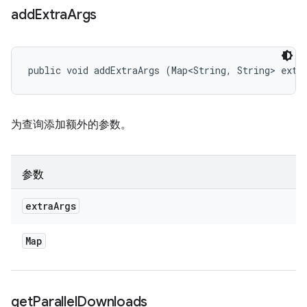
add
Extra
Args
public void addExtraArgs (Map<String, String> extr
为查询添加额外的参数。
参数
extra
Args
Map
get
Parallel
Downloads