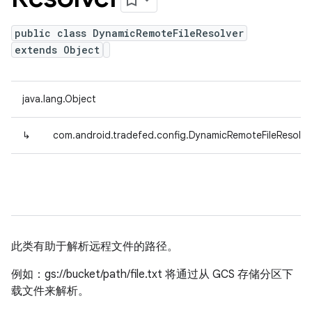
public class DynamicRemoteFileResolver
extends Object
java.lang.Object
↳
com.android.tradefed.config.DynamicRemoteFileResolve
此类有助于解析远程文件的路径。
例如：gs://bucket/path/file.txt 将通过从 GCS 存储分区下
载文件来解析。