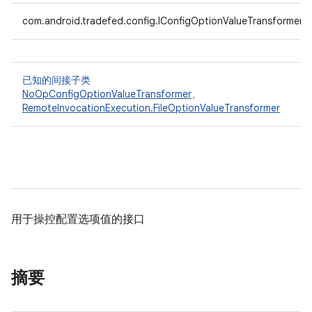
com.android.tradefed.config.IConfigOptionValueTransformer
已知的间接子类
NoOpConfigOptionValueTransformer
、
RemoteInvocationExecution.FileOptionValueTransformer
用于操控配置选项值的接口
摘要