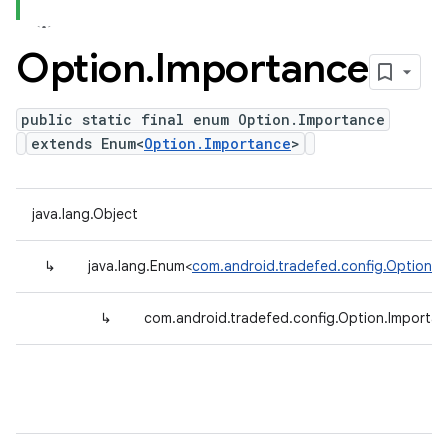
Option
.
Importance
public static final enum Option.Importance
extends Enum<
Option.Importance
>
java.lang.Object
↳
java.lang.Enum<
com.android.tradefed.config.Option.I
↳
com.android.tradefed.config.Option.Importa