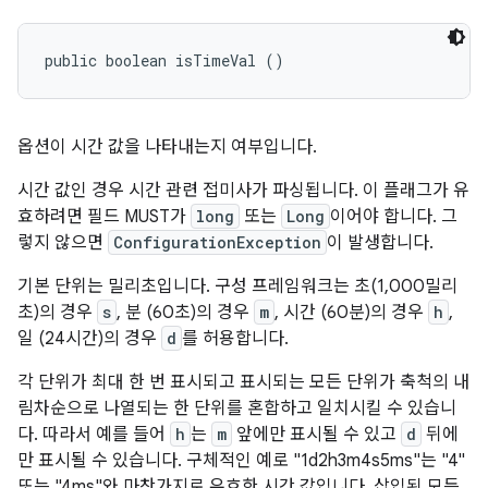
public boolean isTimeVal ()
옵션이 시간 값을 나타내는지 여부입니다.
시간 값인 경우 시간 관련 접미사가 파싱됩니다. 이 플래그가 유
효하려면 필드
MUST
가
long
또는
Long
이어야 합니다. 그
렇지 않으면
ConfigurationException
이 발생합니다.
기본 단위는 밀리초입니다. 구성 프레임워크는 초(1,000밀리
초)의 경우
s
, 분 (60초)의 경우
m
, 시간 (60분)의 경우
h
,
일 (24시간)의 경우
d
를 허용합니다.
각 단위가 최대 한 번 표시되고 표시되는 모든 단위가 축척의 내
림차순으로 나열되는 한 단위를 혼합하고 일치시킬 수 있습니
다. 따라서 예를 들어
h
는
m
앞에만 표시될 수 있고
d
뒤에
만 표시될 수 있습니다. 구체적인 예로 "1d2h3m4s5ms"는 "4"
또는 "4ms"와 마찬가지로 유효한 시간 값입니다. 삽입된 모든