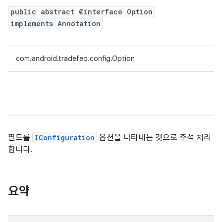
public abstract @interface Option
implements Annotation
com.android.tradefed.config.Option
필드를
IConfiguration
옵션을 나타내는 것으로 주석 처리
합니다.
요약