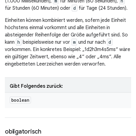
(1.000 Millisekunden),
m
für Minuten (60 Sekunden),
h
für Stunden (60 Minuten) oder
d
für Tage (24 Stunden).
Einheiten können kombiniert werden, sofern jede Einheit
höchstens einmal vorkommt und alle Einheiten in
absteigender Reihenfolge der Größe aufgeführt sind. So
kann
h
beispielsweise nur vor
m
und nur nach
d
vorkommen. Ein konkretes Beispiel: „1d2h3m4s5ms“ wäre
ein gültiger Zeitwert, ebenso wie „4“ oder „4ms“. Alle
eingebetteten Leerzeichen werden verworfen.
Gibt Folgendes zurück:
boolean
obligatorisch