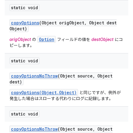
static void
copy
Options
(Object orig
Object
,
Object dest
Object)
Option
origObject
の
フィールドの値を
destObject
にコ
ピーします。
static void
copy
Options
No
Throw
(Object source
,
Object
dest)
copyOptions(Object,Object)
と同じですが、例外が
発生した場合はスローする代わりにログに記録します。
static void
copy
Options
No
Throw
(Object source
,
Object