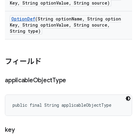
Key
,
String option
Value
,
String source)
Option
Def
(String option
Name
,
String option
Key
,
String option
Value
,
String source
,
String type)
フィールド
applicable
Object
Type
public final String applicableObjectType
key