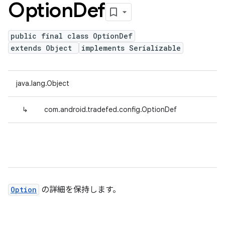
Option
Def
public final class OptionDef
extends Object
implements Serializable
java.lang.Object
↳
com.android.tradefed.config.OptionDef
Option
の詳細を保持します。