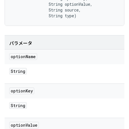
                String optionValue, 

                String source, 

                String type)
パラメータ
option
Name
String
option
Key
String
option
Value