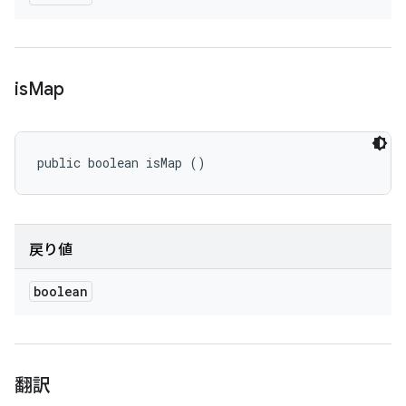
is
Map
public boolean isMap ()
戻り値
boolean
翻訳