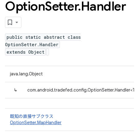
Option
Setter
.
Handler
public static abstract class
OptionSetter.Handler
extends Object
java.lang.Object
↳
com.android.tradefed.config.OptionSetter.Handler<T>
既知の直接サブクラス
OptionSetter.MapHandler