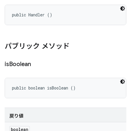
public Handler ()
パブリック メソッド
is
Boolean
public boolean isBoolean ()
戻り値
boolean