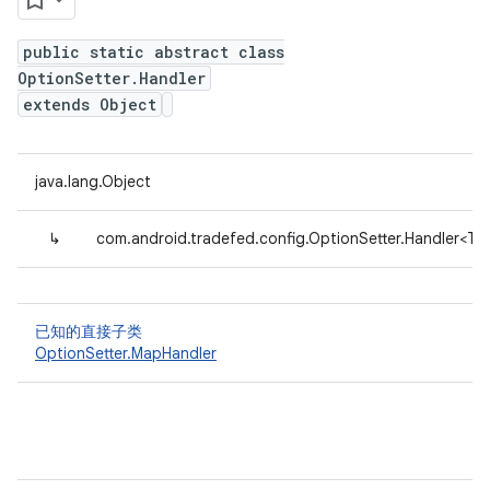
public static abstract class
OptionSetter.Handler
extends Object
java.lang.Object
↳
com.android.tradefed.config.OptionSetter.Handler<T>
已知的直接子类
OptionSetter.MapHandler