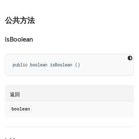
公共方法
is
Boolean
public boolean isBoolean ()
返回
boolean