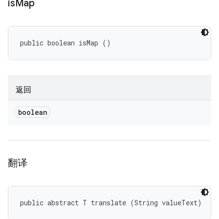
is
Map
public boolean isMap ()
返回
boolean
翻译
public abstract T translate (String valueText)