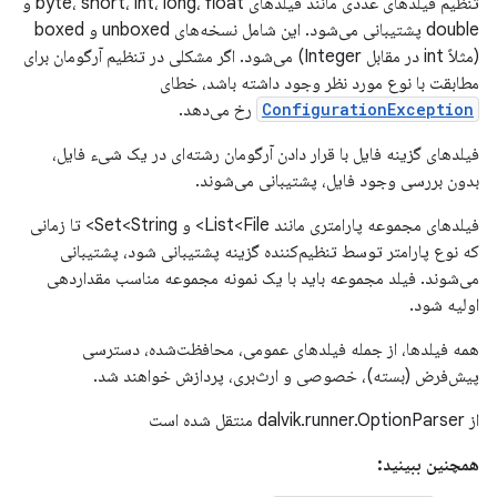
تنظیم فیلدهای عددی مانند فیلدهای byte، short، int، long، float و
double پشتیبانی می‌شود. این شامل نسخه‌های unboxed و boxed
(مثلاً int در مقابل Integer) می‌شود. اگر مشکلی در تنظیم آرگومان برای
مطابقت با نوع مورد نظر وجود داشته باشد، خطای
ConfigurationException
رخ می‌دهد.
فیلدهای گزینه فایل با قرار دادن آرگومان رشته‌ای در یک شیء فایل،
بدون بررسی وجود فایل، پشتیبانی می‌شوند.
فیلدهای مجموعه پارامتری مانند List<File> و Set<String> تا زمانی
که نوع پارامتر توسط تنظیم‌کننده گزینه پشتیبانی شود، پشتیبانی
می‌شوند. فیلد مجموعه باید با یک نمونه مجموعه مناسب مقداردهی
اولیه شود.
همه فیلدها، از جمله فیلدهای عمومی، محافظت‌شده، دسترسی
پیش‌فرض (بسته)، خصوصی و ارث‌بری، پردازش خواهند شد.
از dalvik.runner.OptionParser منتقل شده است
همچنین ببینید: