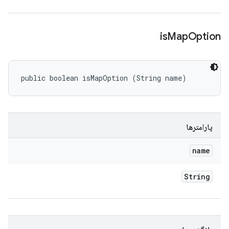
is
Map
Option
public boolean isMapOption (String name)
پارامترها
name
String