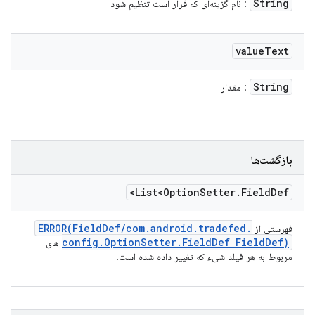
String
: نام گزینه‌ای که قرار است تنظیم شود
value
Text
String
: مقدار
بازگشت‌ها
List<Option
Setter
.
Field
Def>
ERROR(
Field
Def
/
com
.
android
.
tradefed
.
فهرستی از
config
.
Option
Setter
.
Field
Def Field
Def)
های
مربوط به هر فیلد شیء که تغییر داده شده است.