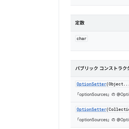
定数
char
パブリック コンストラク
Option
Setter
(Object
.
.
「optionSources」の @
Option
Setter
(Collecti
「optionSources」の @