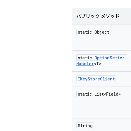
パブリック メソッド
static Object
static
Option
Setter
.
Handler
<T>
IKey
Store
Client
static List<Field>
String