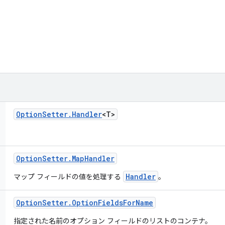
Option
Setter
.
Handler
<T>
Option
Setter
.
Map
Handler
Handler
マップ フィールドの値を処理する
。
Option
Setter
.
Option
Fields
For
Name
指定された名前のオプション フィールドのリストのコンテナ。