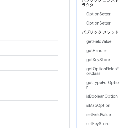
パブリック コンスト
ラクタ
OptionSetter
OptionSetter
パブリック メソッド
getFieldValue
getHandler
getKeyStore
getOptionFieldsF
orClass
getTypeForOptio
n
isBooleanOption
isMapOption
setFieldValue
setKeyStore