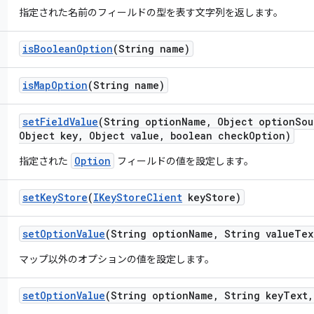
指定された名前のフィールドの型を表す文字列を返します。
is
Boolean
Option
(String name)
is
Map
Option
(String name)
set
Field
Value
(String option
Name
,
Object option
Sou
Object key
,
Object value
,
boolean check
Option)
Option
指定された
フィールドの値を設定します。
set
Key
Store
(
IKey
Store
Client
key
Store)
set
Option
Value
(String option
Name
,
String value
Tex
マップ以外のオプションの値を設定します。
set
Option
Value
(String option
Name
,
String key
Text
,