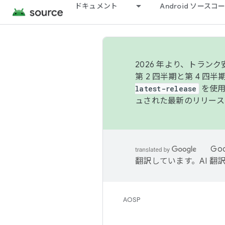
ドキュメント
Android ソース
2026 年より、トラ
第 2 四半期と第 4 四
latest-release
を使用
ュされた最新のリリース
Go
翻訳しています。AI 
AOSP