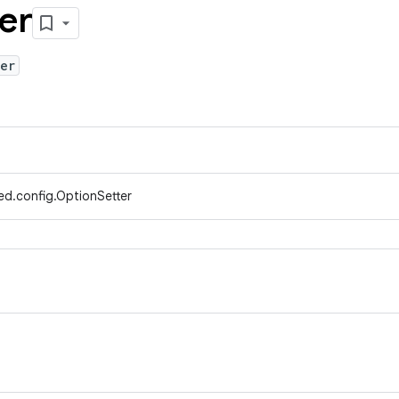
er
er
ed.config.OptionSetter