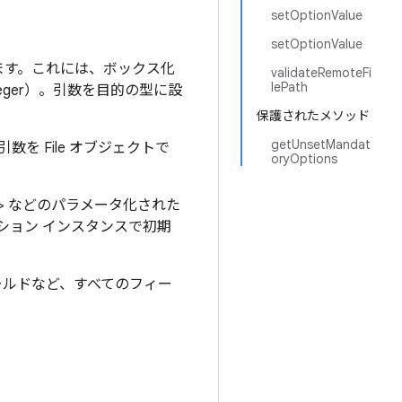
setOptionValue
setOptionValue
れています。これには、ボックス化
validateRemoteFi
lePath
eger）。引数を目的の型に設
保護されたメソッド
getUnsetMandat
を File オブジェクトで
oryOptions
ing> などのパラメータ化された
ション インスタンスで初期
ールドなど、すべてのフィー