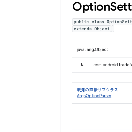
Option
Sett
public class OptionSett
extends Object
java.lang.Object
↳
com.android.tradef
既知の直接サブクラス
ArgsOptionParser