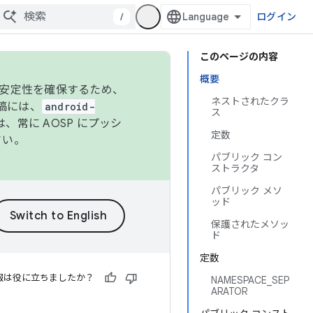
/
ログイン
このページの内容
概要
の安定性を確保するため、
ネストされたクラ
投稿には、
android-
ス
、常に AOSP にプッシ
定数
さい。
パブリック コン
ストラクタ
パブリック メソ
ッド
保護されたメソッ
ド
定数
報は役に立ちましたか？
NAMESPACE_SEP
ARATOR