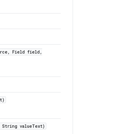
rce
,
Field field
,
t)
String value
Text)