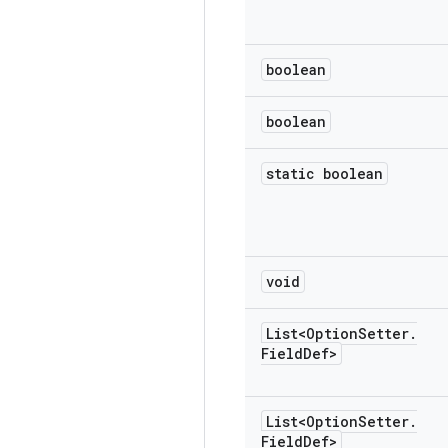
boolean
boolean
static boolean
void
List<Option
Setter
.
Field
Def>
List<Option
Setter
.
Field
Def>