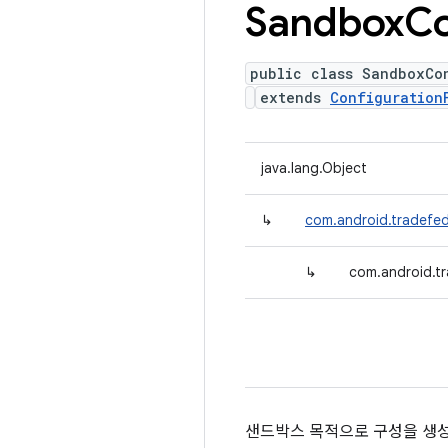
Sandbox
Co
public class SandboxCo
extends
Configuration
java.lang.Object
↳
com.android.tradefed
↳
com.android.t
샌드박스 목적으로 구성을 생성