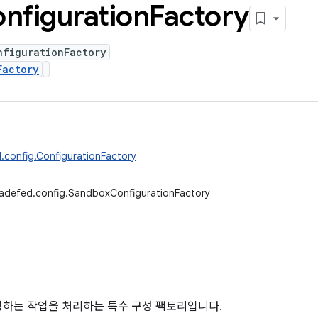
nfiguration
Factory
nfigurationFactory
Factory
.config.ConfigurationFactory
radefed.config.SandboxConfigurationFactory
하는 작업을 처리하는 특수 구성 팩토리입니다.