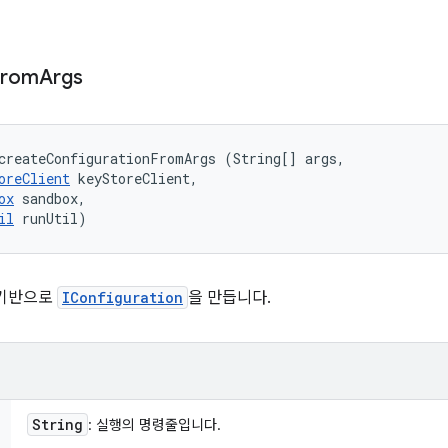
From
Args
createConfigurationFromArgs (String[] args, 

oreClient
 keyStoreClient, 

ox
 sandbox, 

il
 runUtil)
 기반으로
IConfiguration
을 만듭니다.
String
: 실행의 명령줄입니다.