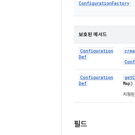
Configuration
Factory
보호된 메서드
Configuration
crea
Def
Conf
Configuration
get
C
Def
Map)
지정된
필드