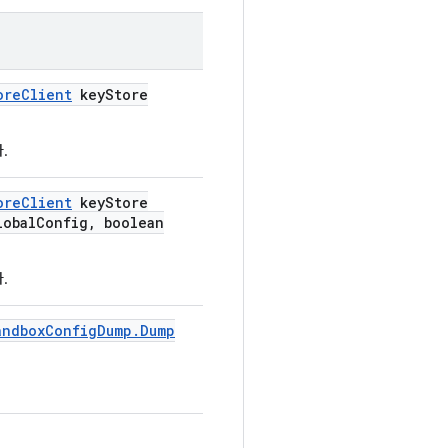
ore
Client
key
Store
.
ore
Client
key
Store
obal
Config
,
boolean
.
andbox
Config
Dump
.
Dump