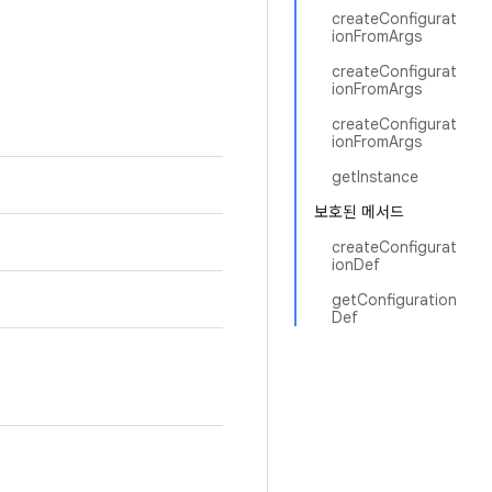
createConfigurat
ionFromArgs
createConfigurat
ionFromArgs
createConfigurat
ionFromArgs
getInstance
보호된 메서드
createConfigurat
ionDef
getConfiguration
Def