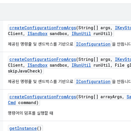
create
Configuration
From
Args
(String[] args
,
IKey
St
Client
,
ISandbox
sandbox
,
IRun
Util
run
Util)
IConfiguration
제공된 명령줄 및 샌드박스를 기반으로
을 만듭니다
create
Configuration
From
Args
(String[] args
,
IKey
St
Client
,
ISandbox
sandbox
,
IRun
Util
run
Util
,
File gl
skip
Java
Check)
IConfiguration
제공된 명령줄 및 샌드박스를 기반으로
을 만듭니다
create
Configuration
From
Args
(String[] array
Args
,
S
Cmd
command)
명령어의 덤프를 실행할 때
get
Instance
()