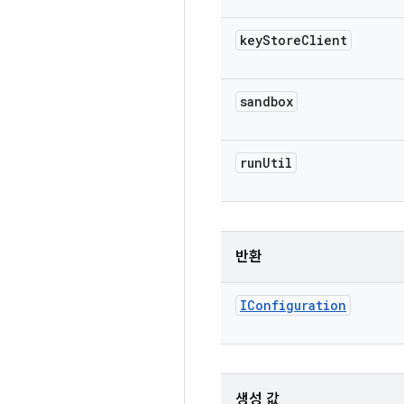
key
Store
Client
sandbox
run
Util
반환
IConfiguration
생성 값