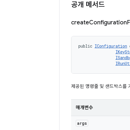
공개 메서드
create
Configuration
public 
IConfiguration
 
IKeySt
ISandb
IRunUt
제공된 명령줄 및 샌드박스를
매개변수
args