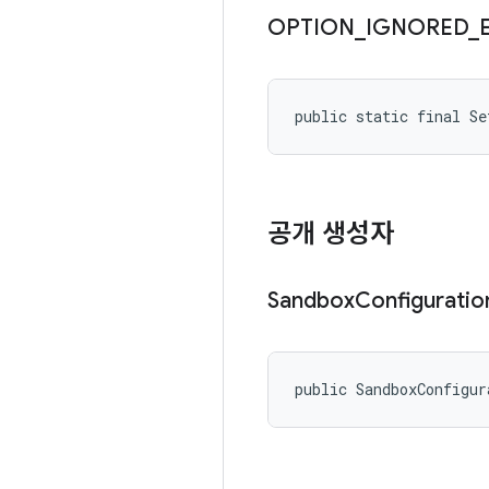
OPTION
_
IGNORED
_
public static final S
공개 생성자
Sandbox
Configuratio
public SandboxConfigur