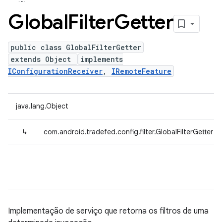
Global
Filter
Getter
public class GlobalFilterGetter
extends Object
implements
IConfigurationReceiver
,
IRemoteFeature
java.lang.Object
↳
com.android.tradefed.config.filter.GlobalFilterGetter
Implementação de serviço que retorna os filtros de uma