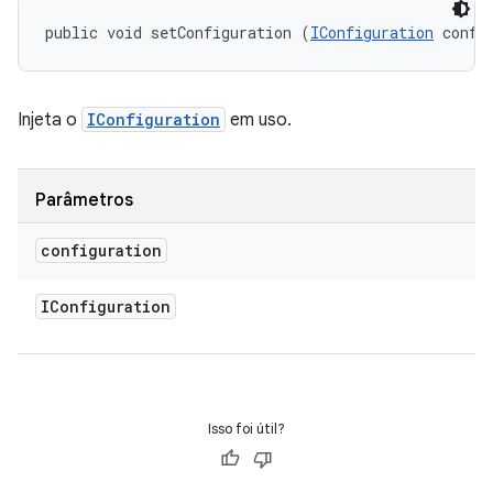
public void setConfiguration (
IConfiguration
 confi
Injeta o
IConfiguration
em uso.
Parâmetros
configuration
IConfiguration
Isso foi útil?