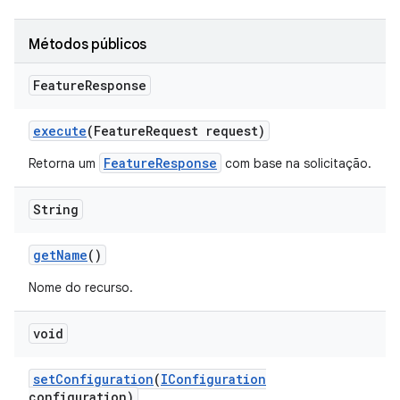
Métodos públicos
Feature
Response
execute
(Feature
Request request)
FeatureResponse
Retorna um
com base na solicitação.
String
get
Name
()
Nome do recurso.
void
set
Configuration
(
IConfiguration
configuration)