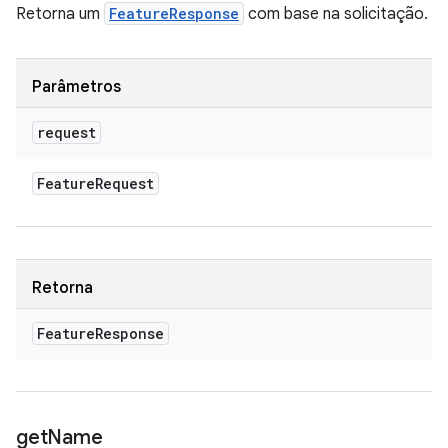
Retorna um
FeatureResponse
com base na solicitação.
Parâmetros
request
Feature
Request
Retorna
Feature
Response
get
Name