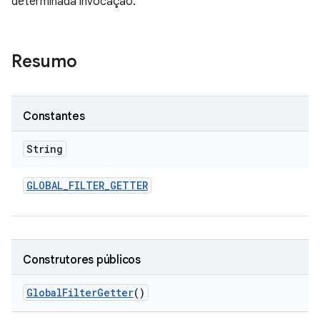
determinada invocação.
Resumo
Constantes
String
GLOBAL
_
FILTER
_
GETTER
Construtores públicos
Global
Filter
Getter
()