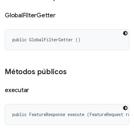
Global
Filter
Getter
public GlobalFilterGetter ()
Métodos públicos
executar
public FeatureResponse execute (FeatureRequest req