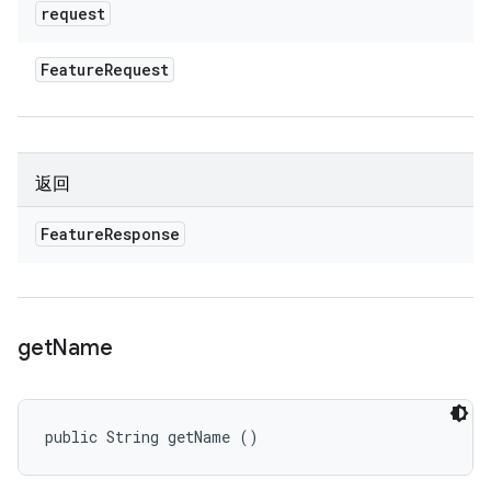
request
Feature
Request
返回
Feature
Response
get
Name
public String getName ()