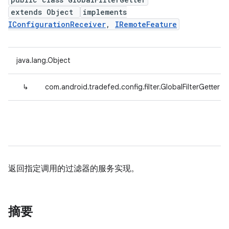
extends Object
implements
IConfigurationReceiver
,
IRemoteFeature
java.lang.Object
↳
com.android.tradefed.config.filter.GlobalFilterGetter
返回指定调用的过滤器的服务实现。
摘要