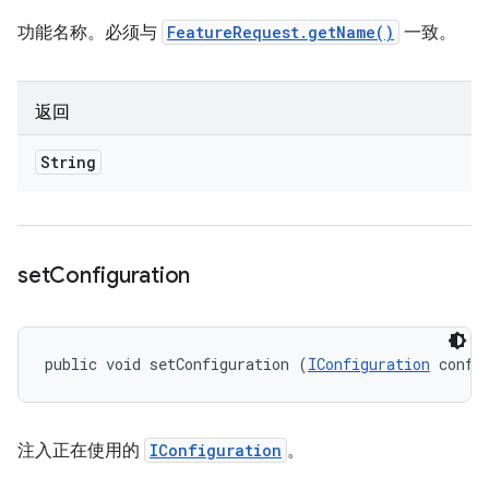
功能名称。必须与
FeatureRequest.getName()
一致。
返回
String
set
Configuration
public void setConfiguration (
IConfiguration
 confi
注入正在使用的
IConfiguration
。