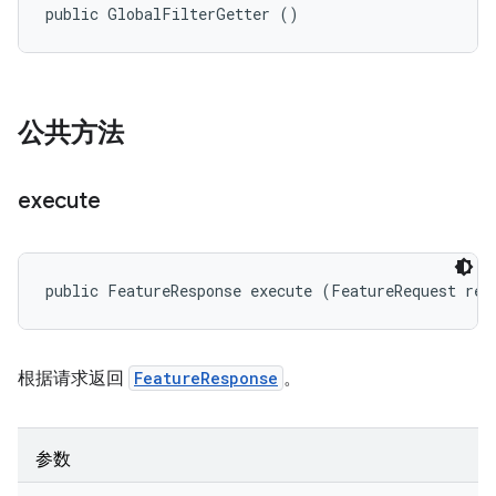
public GlobalFilterGetter ()
公共方法
execute
public FeatureResponse execute (FeatureRequest req
根据请求返回
FeatureResponse
。
参数