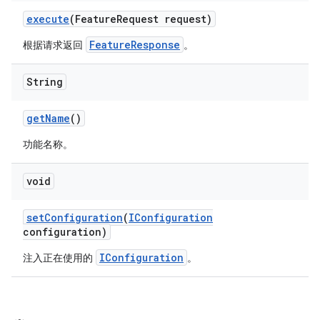
execute
(Feature
Request request)
FeatureResponse
根据请求返回
。
String
get
Name
()
功能名称。
void
set
Configuration
(
IConfiguration
configuration)
IConfiguration
注入正在使用的
。