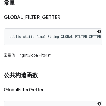
常量
GLOBAL
_
FILTER
_
GETTER
public static final String GLOBAL_FILTER_GETTER
常量值： “getGlobalFilters”
公共构造函数
Global
Filter
Getter