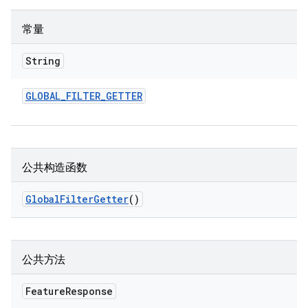
常量
String
GLOBAL
_
FILTER
_
GETTER
公共构造函数
Global
Filter
Getter
()
公共方法
Feature
Response