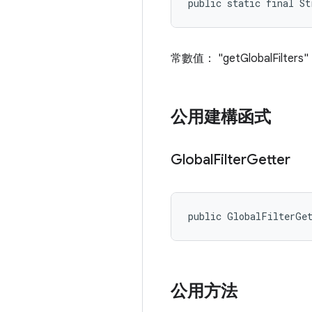
public static final S
常數值： "getGlobalFilters"
公用建構函式
Global
Filter
Getter
public GlobalFilterGe
公用方法