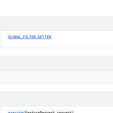
GLOBAL
_
FILTER
_
GETTER
execute
(Feature
Request request)