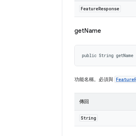
Feature
Response
get
Name
public String getName
功能名稱。必須與
Feature
傳回
String