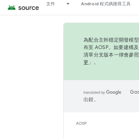
文件
Android 程式碼搜尋工具
為配合主幹穩定開發模型，
布至 AOSP。如要建構及
清單分支版本一律會參照推
更
」。
Go
出錯。
AOSP