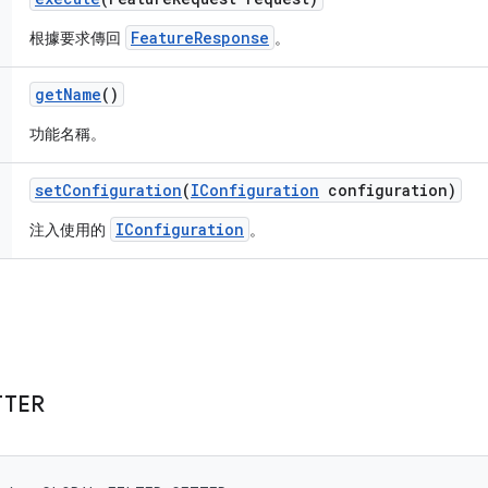
FeatureResponse
根據要求傳回
。
get
Name
()
功能名稱。
set
Configuration
(
IConfiguration
configuration)
IConfiguration
注入使用的
。
TTER