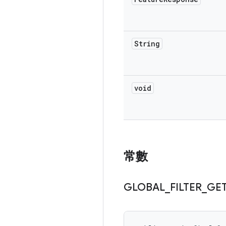
String
void
常數
GLOBAL
_
FILTER
_
GE