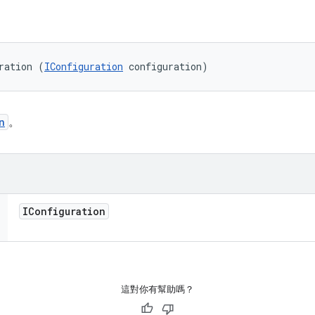
ration (
IConfiguration
 configuration)
n
。
IConfiguration
這對你有幫助嗎？