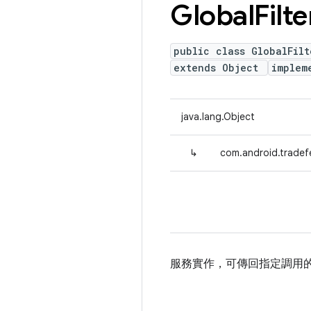
Global
Filte
public class GlobalFilt
extends Object
implem
java.lang.Object
↳
com.android.tradefed
服務實作，可傳回指定調用