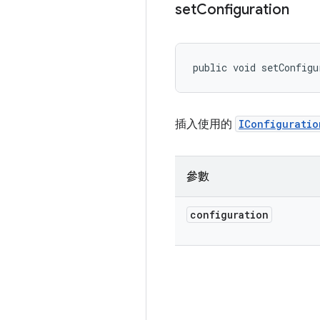
set
Configuration
public void setConfigu
插入使用的
IConfiguratio
參數
configuration