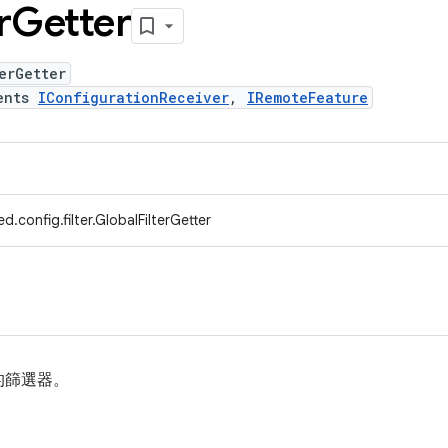
r
Getter
erGetter
ents
IConfigurationReceiver
,
IRemoteFeature
.config.filter.GlobalFilterGetter
的篩選器。