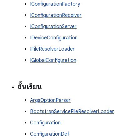
IConfigurationFactory
IConfigurationReceiver
IConfigurationServer
IDeviceConfiguration
IFileResolverLoader
IGlobalConfiguration
ชั้นเรียน
ArgsOptionParser
BootstrapServiceFileResolverLoader
Configuration
ConfigurationDef