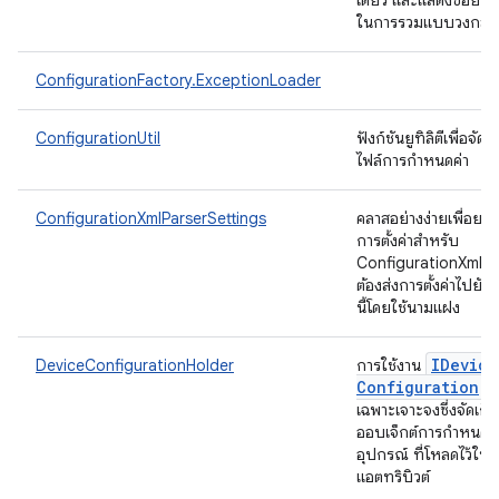
เดียว และแสดงข้อยกเว
ในการรวมแบบวงกล
ConfigurationFactory.ExceptionLoader
ConfigurationUtil
ฟังก์ชันยูทิลิตีเพื่อจัดก
ไฟล์การกำหนดค่า
ConfigurationXmlParserSettings
คลาสอย่างง่ายเพื่อยอ
การตั้งค่าสำหรับ
ConfigurationXmlPa
ต้องส่งการตั้งค่าไปยัง
นี้โดยใช้นามแฝง
IDevice
DeviceConfigurationHolder
การใช้งาน
Configuration
ที
เฉพาะเจาะจงซึ่งจัดเก็
ออบเจ็กต์การกำหนดค่
อุปกรณ์ ที่โหลดไว้ใน
แอตทริบิวต์