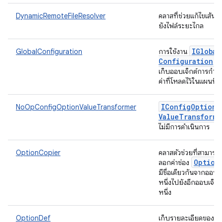
DynamicRemoteFileResolver
คลาสที่ช่วยแก้ไขเส้น
ยังไฟล์ระยะไกล
IGlobal
GlobalConfiguration
การใช้งาน
Configuration
ที
เก็บออบเจ็กต์การกำ
ค่าที่โหลดไว้ในแผนที่
IConfig
Option
NoOpConfigOptionValueTransformer
Value
Transforme
ไม่มีการดำเนินการ
OptionCopier
คลาสตัวช่วยที่สามารถค
Option
ลอกค่าช่อง
มีชื่อเดียวกันจากออบเจ
หนึ่งไปยังอีกออบเจ็กต
หนึ่ง
OptionDef
เก็บรายละเอียดของ