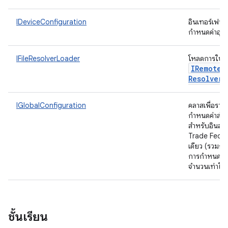
IDeviceConfiguration
อินเทอร์เฟซต
กำหนดค่าอุ
IFileResolverLoader
โหลดการใช้ง
IRemote
F
Resolver
IGlobalConfiguration
คลาสเพื่อรวม
กำหนดค่าส่ว
สำหรับอินสแ
Trade Feder
เดียว (รวมการ
การกำหนดค่า
จำนวนเท่าใดก
ชั้นเรียน