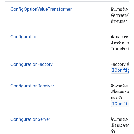
IConfigOptionValueTransformer
อินเทอร์เฟซ
จัดการค่าตัวเ
กำหนดค่า
IConfiguration
ข้อมูลการกำ
สำหรับการเรี
TradeFeder
IConfigurationFactory
Factory สำหร
IConfigu
IConfigurationReceiver
อินเทอร์เฟซอย
เพื่อแสดงออบเ
ยอมรับ
IConfigu
IConfigurationServer
อินเทอร์เฟซส
เซิร์ฟเวอร์ก
ค่า