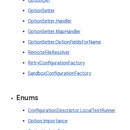
OptionDef
OptionSetter
OptionSetter.Handler
OptionSetter.MapHandler
OptionSetter.OptionFieldsForName
RemoteFileResolver
RetryConfigurationFactory
SandboxConfigurationFactory
Enums
ConfigurationDescriptor.LocalTestRunner
Option.Importance