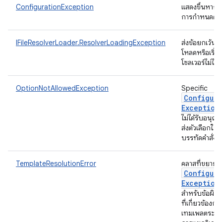
ConfigurationException
แสดงขึ้นหาก
การกำหนดค่าไ
IFileResolverLoader.ResolverLoadingException
ส่งข้อยกเว้นห
โหลดหรือเริ่มต
โซลเวอร์ไม่ได้
OptionNotAllowedException
Specific
Configura
Exception
ไม่ได้รับอนุญา
ส่งตัวเลือกใน
บรรทัดคำสั่ง
TemplateResolutionError
คลาสที่ขยาย
Configura
Exception
สำหรับข้อผิด
ที่เกี่ยวข้องกับ
เทมเพลตระหว