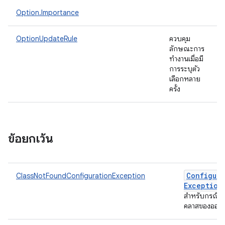
Option.Importance
OptionUpdateRule
ควบคุม
ลักษณะการ
ทำงานเมื่อมี
การระบุตัว
เลือกหลาย
ครั้ง
ข้อยกเว้น
Configura
ClassNotFoundConfigurationException
Exception
สำหรับกรณีที
คลาสของออบเ