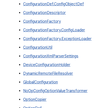
ConfigurationDef.ConfigObjectDef
ConfigurationDescriptor
ConfigurationFactory
ConfigurationFactory.ConfigLoader
ConfigurationFactory.ExceptionLoader
ConfigurationUtil
ConfigurationXmlParserSettings
DeviceConfigurationHolder
DynamicRemoteFileResolver
GlobalConfiguration
NoOpConfigOptionValueTransformer
OptionCopier