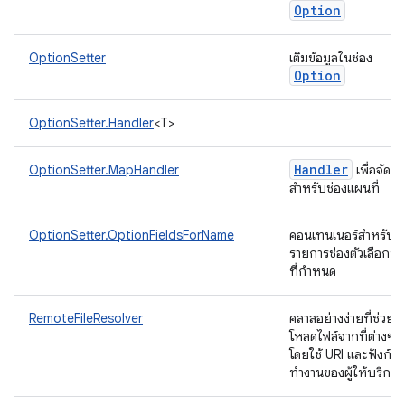
Option
OptionSetter
เติมข้อมูลในช่อง
Option
OptionSetter.Handler
<T>
Handler
OptionSetter.MapHandler
เพื่อจัดกา
สำหรับช่องแผนที่
OptionSetter.OptionFieldsForName
คอนเทนเนอร์สำหรับ
รายการช่องตัวเลือกที่มี
ที่กำหนด
RemoteFileResolver
คลาสอย่างง่ายที่ช่วยให
โหลดไฟล์จากที่ต่างๆ ได
โดยใช้ URI และฟังก์ชั
ทำงานของผู้ให้บริกา