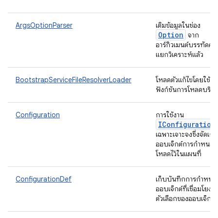
ArgsOptionParser
เติมข้อมูลในช่อง
Option
จาก
อาร์กิวเมนต์บรรทัดคำสั่
แยกวิเคราะห์แล้ว
BootstrapServiceFileResolverLoader
โหลดตัวแก้ไขโดยใช้
ฟังก์ชันการโหลดบริก
Configuration
การใช้งาน
IConfiguration
เฉพาะเจาะจงซึ่งจัดเก็
ออบเจ็กต์การกำหนดค่า
โหลดไว้ในแผนที่
ConfigurationDef
เก็บบันทึกการกำหนดค
ออบเจ็กต์ที่เชื่อมโยง 
ตัวเลือกของออบเจ็กต์