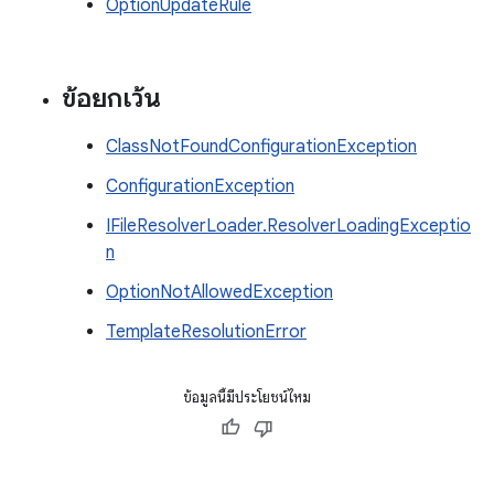
OptionUpdateRule
ข้อยกเว้น
ClassNotFoundConfigurationException
ConfigurationException
IFileResolverLoader.ResolverLoadingExceptio
n
OptionNotAllowedException
TemplateResolutionError
ข้อมูลนี้มีประโยชน์ไหม