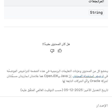
المرتجعات
String
هل كان المحتوى مفيدًا؟
يخضع كل من المحتوى وعيّنات التعليمات البرمجية في هذه الصفحة للتراخيص الموضحّة
في
ترخيص استخدام المحتوى
. إنّ Java وOpenJDK هما علامتان تجاريتان مسجَّلتان
لشركة Oracle و/أو الشركات التابعة لها.
تاريخ التعديل الأخير: 2025-12-05 (حسب التوقيت العالمي المتفَّق عليه)
الإصدار