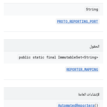
String
PROTO
_
REPORTING
_
PORT
الحقول
public static final Immutable
Set<String>
REPORTER
_
MAPPING
الإنشاءات العامة
Automated
Reporters
()