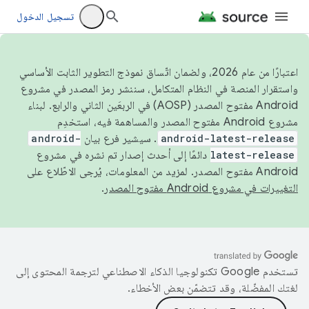
تسجيل الدخول
اعتبارًا من عام 2026، ولضمان اتّساق نموذج التطوير الثابت الأساسي
واستقرار المنصة في النظام المتكامل، سننشر رمز المصدر في مشروع
Android مفتوح المصدر (AOSP) في الربعَين الثاني والرابع. لبناء
مشروع Android مفتوح المصدر والمساهمة فيه، استخدِم
android-latest-release
. سيشير فرع بيان
android-
latest-release
دائمًا إلى أحدث إصدار تم نشره في مشروع
Android مفتوح المصدر. لمزيد من المعلومات، يُرجى الاطّلاع على
التغييرات في مشروع Android مفتوح المصدر
.
تستخدم Google تكنولوجيا الذكاء الاصطناعي لترجمة المحتوى إلى
لغتك المفضّلة، وقد تتضمّن بعض الأخطاء.