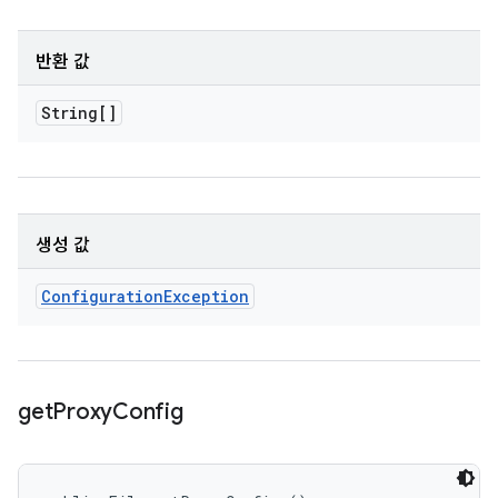
반환 값
String[]
생성 값
Configuration
Exception
get
Proxy
Config