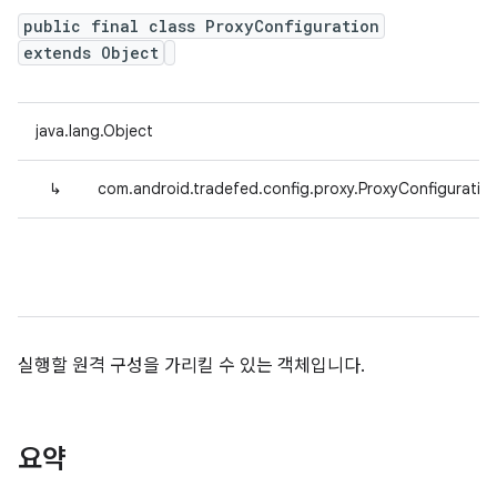
public final class ProxyConfiguration
extends Object
java.lang.Object
↳
com.android.tradefed.config.proxy.ProxyConfiguratio
실행할 원격 구성을 가리킬 수 있는 객체입니다.
요약