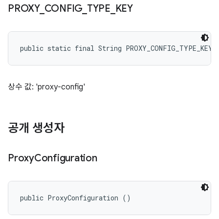
PROXY
_
CONFIG
_
TYPE
_
KEY
public static final String PROXY_CONFIG_TYPE_KEY
상수 값: 'proxy-config'
공개 생성자
Proxy
Configuration
public ProxyConfiguration ()