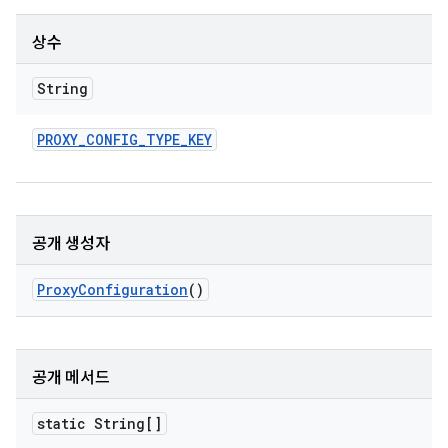
상수
String
PROXY
_
CONFIG
_
TYPE
_
KEY
공개 생성자
Proxy
Configuration
()
공개 메서드
static String[]