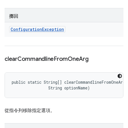
擲回
Configuration
Exception
clear
Commandline
From
One
Arg
public static String[] clearCommandlineFromOneArg 
                String optionName)
從指令列移除指定選項。