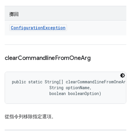
擲回
Configuration
Exception
clear
Commandline
From
One
Arg
public static String[] clearCommandlineFromOneArg 
                String optionName, 

                boolean booleanOption)
從指令列移除指定選項。