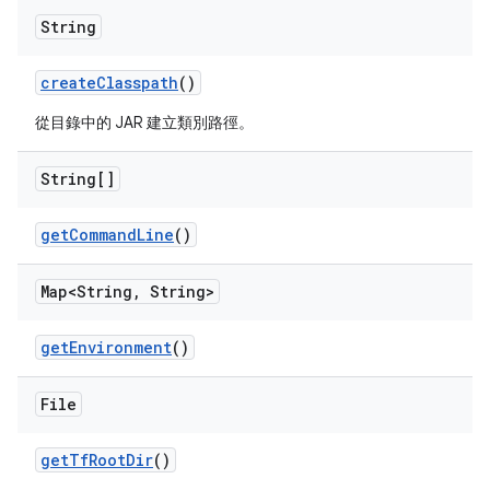
String
create
Classpath
()
從目錄中的 JAR 建立類別路徑。
String[]
get
Command
Line
()
Map<String
,
String>
get
Environment
()
File
get
Tf
Root
Dir
()