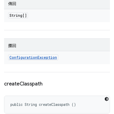
傳回
String[]
擲回
Configuration
Exception
create
Classpath
public String createClasspath ()