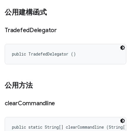
公用建構函式
Tradefed
Delegator
public TradefedDelegator ()
公用方法
clear
Commandline
public static String[] clearCommandline (String[] 