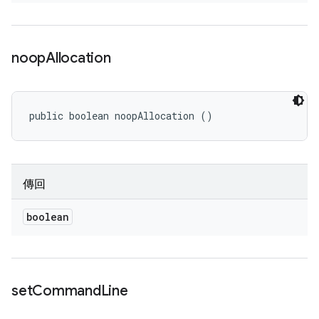
noop
Allocation
public boolean noopAllocation ()
傳回
boolean
set
Command
Line