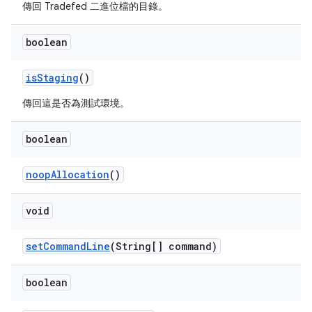
傳回 Tradefed 二進位檔的目錄。
boolean
is
Staging
()
傳回這是否為測試環境。
boolean
noop
Allocation
()
void
set
Command
Line
(String[] command)
boolean