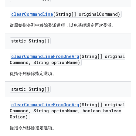
clear
Commandline
(String[] original
Command)
從原始指令列中移除委派選項，以免基礎設定再次委派。
static String[]
clear
Commandline
From
One
Arg
(String[] original
Command
,
String option
Name)
從指令列移除指定選項。
static String[]
clear
Commandline
From
One
Arg
(String[] original
Command
,
String option
Name
,
boolean boolean
Option)
從指令列移除指定選項。