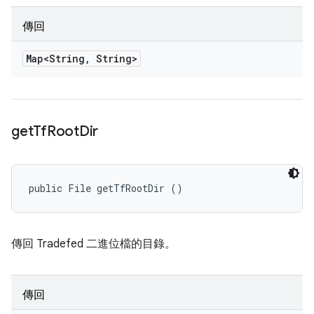
傳回
Map<String
,
String>
get
Tf
Root
Dir
public File getTfRootDir ()
傳回 Tradefed 二進位檔的目錄。
傳回