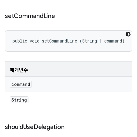
set
Command
Line
public void setCommandLine (String[] command)
매개변수
command
String
should
Use
Delegation