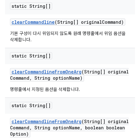
static String[]
clear
Commandline
(String[] original
Command)
기본 구성이 다시 위임되지 않도록 원래 명령줄에서 위임 옵션을
삭제합니다.
static String[]
clear
Commandline
From
One
Arg
(String[] original
Command
,
String option
Name)
명령줄에서 지정된 옵션을 삭제합니다.
static String[]
clear
Commandline
From
One
Arg
(String[] original
Command
,
String option
Name
,
boolean boolean
Option)