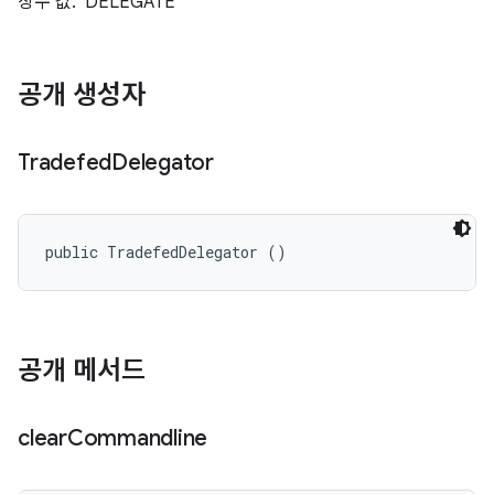
상수 값: 'DELEGATE'
공개 생성자
Tradefed
Delegator
public TradefedDelegator ()
공개 메서드
clear
Commandline