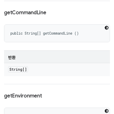
get
Command
Line
public String[] getCommandLine ()
반환
String[]
get
Environment