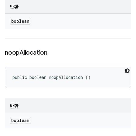
반환
boolean
noop
Allocation
public boolean noopAllocation ()
반환
boolean