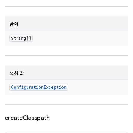
반환
String[]
생성 값
Configuration
Exception
create
Classpath