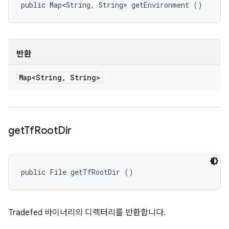
public Map<String, String> getEnvironment ()
반환
Map<String
,
String>
get
Tf
Root
Dir
public File getTfRootDir ()
Tradefed 바이너리의 디렉터리를 반환합니다.