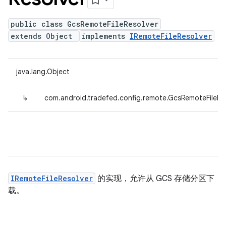
public class GcsRemoteFileResolver
extends Object
implements
IRemoteFileResolver
java.lang.Object
↳
com.android.tradefed.config.remote.GcsRemoteFileRe
IRemoteFileResolver
的实现，允许从 GCS 存储分区下
载。