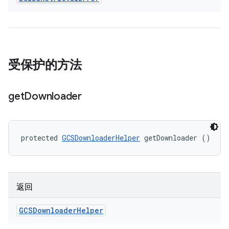
受保护的方法
get
Downloader
protected 
GCSDownloaderHelper
 getDownloader ()
返回
GCSDownloader
Helper