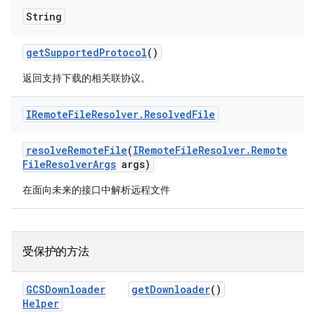
String
get
Supported
Protocol
()
返回支持下载的相关联协议。
IRemote
File
Resolver
.
Resolved
File
resolve
Remote
File
(
IRemote
File
Resolver
.
Remote
File
Resolver
Args
args)
在面向未来的接口中解析远程文件
受保护的方法
GCSDownloader
get
Downloader
()
Helper