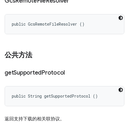
Gcs
Remote
File
Resolver
public GcsRemoteFileResolver ()
公共方法
get
Supported
Protocol
public String getSupportedProtocol ()
返回支持下载的相关联协议。