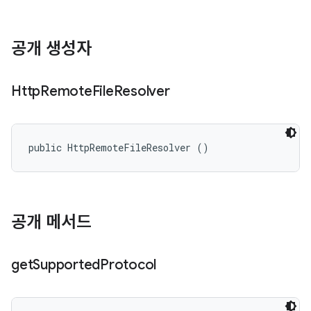
공개 생성자
Http
Remote
File
Resolver
public HttpRemoteFileResolver ()
공개 메서드
get
Supported
Protocol