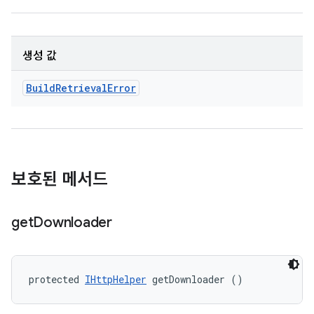
생성 값
Build
Retrieval
Error
보호된 메서드
get
Downloader
protected 
IHttpHelper
 getDownloader ()