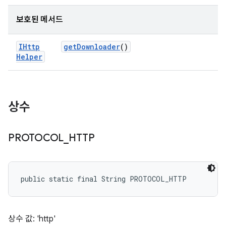
보호된 메서드
IHttp
get
Downloader
()
Helper
상수
PROTOCOL
_
HTTP
public static final String PROTOCOL_HTTP
상수 값: 'http'