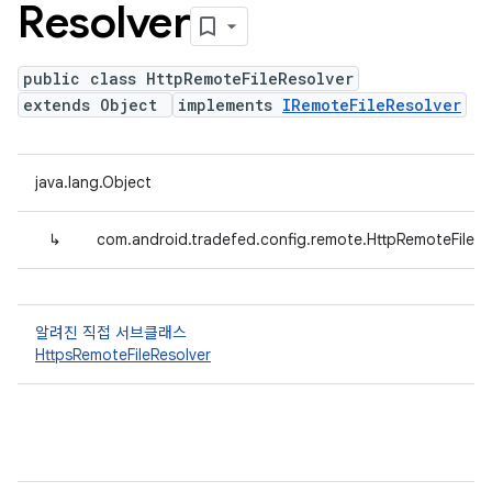
Resolver
public class HttpRemoteFileResolver
extends Object
implements
IRemoteFileResolver
java.lang.Object
↳
com.android.tradefed.config.remote.HttpRemoteFileRe
알려진 직접 서브클래스
HttpsRemoteFileResolver