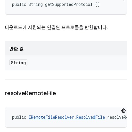
public String getSupportedProtocol ()
다운로드에 지원되는 연결된 프로토콜을 반환합니다.
반환 값
String
resolve
Remote
File
public 
IRemoteFileResolver.ResolvedFile
 resolveRem