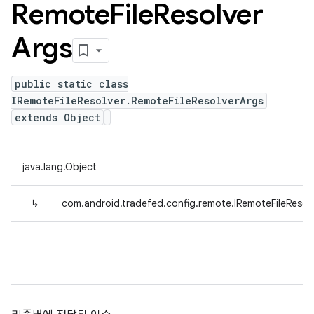
Remote
File
Resolver
Args
public static class
IRemoteFileResolver.RemoteFileResolverArgs
extends Object
java.lang.Object
↳
com.android.tradefed.config.remote.IRemoteFileResol