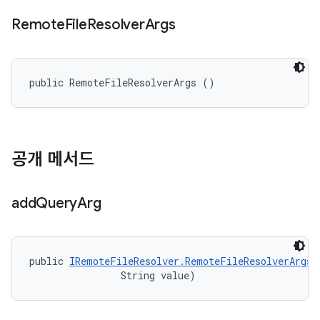
Remote
File
Resolver
Args
public RemoteFileResolverArgs ()
공개 메서드
add
Query
Arg
public 
IRemoteFileResolver.RemoteFileResolverArgs
 
                String value)