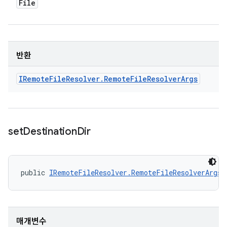
File
반환
IRemote
File
Resolver
.
Remote
File
Resolver
Args
set
Destination
Dir
public 
IRemoteFileResolver.RemoteFileResolverArgs
 
매개변수