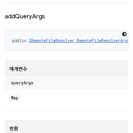
add
Query
Args
public 
IRemoteFileResolver.RemoteFileResolverArgs
 
매개변수
query
Args
Map
반환