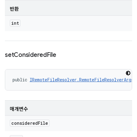
반환
int
set
Considered
File
public 
IRemoteFileResolver.RemoteFileResolverArgs
 
매개변수
considered
File