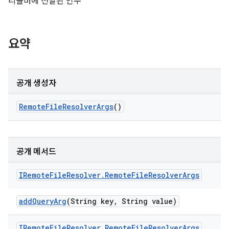
리졸버에 전달된 인수
요약
공개 생성자
Remote
File
Resolver
Args
()
공개 메서드
IRemote
File
Resolver
.
Remote
File
Resolver
Args
add
Query
Arg
(String key
,
String value)
IRemote
File
Resolver
.
Remote
File
Resolver
Args