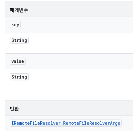
매개변수
key
String
value
String
반환
IRemote
File
Resolver
.
Remote
File
Resolver
Args