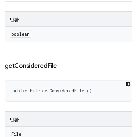
반환
boolean
get
Considered
File
public File getConsideredFile ()
반환
File