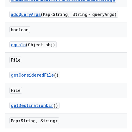
add
Query
Args
(Map<String
,
String> query
Args)
boolean
equals
(Object obj)
File
get
Considered
File
()
File
get
Destination
Dir
()
Map<String
,
String>