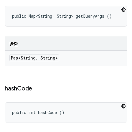
public Map<String, String> getQueryArgs ()
반환
Map<String
,
String>
hash
Code
public int hashCode ()