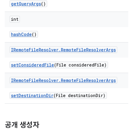
get
Query
Args
()
int
hash
Code
()
IRemote
File
Resolver
.
Remote
File
Resolver
Args
set
Considered
File
(File considered
File)
IRemote
File
Resolver
.
Remote
File
Resolver
Args
set
Destination
Dir
(File destination
Dir)
공개 생성자