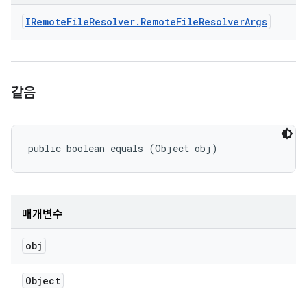
IRemote
File
Resolver
.
Remote
File
Resolver
Args
같음
public boolean equals (Object obj)
매개변수
obj
Object