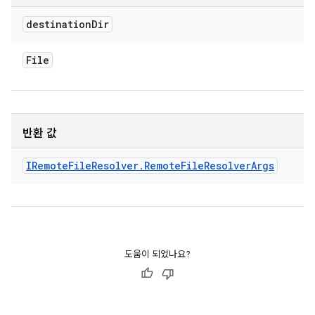
destination
Dir
File
반환 값
IRemote
File
Resolver
.
Remote
File
Resolver
Args
도움이 되었나요?