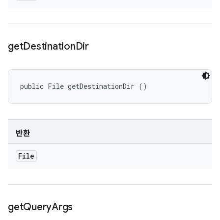
get
Destination
Dir
public File getDestinationDir ()
반환
File
get
Query
Args