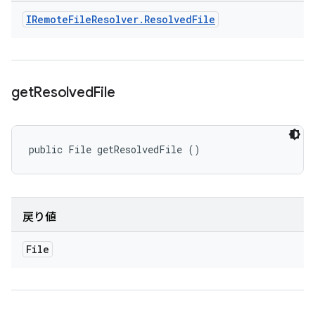
IRemote
File
Resolver
.
Resolved
File
get
Resolved
File
public File getResolvedFile ()
戻り値
File