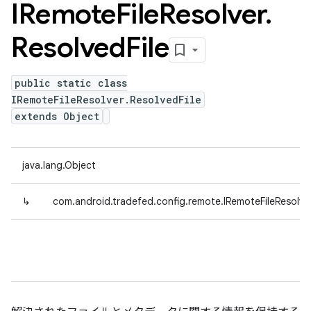
IRemote
File
Resolver
.
Resolved
File
public static class
IRemoteFileResolver.ResolvedFile
extends Object
java.lang.Object
↳
com.android.tradefed.config.remote.IRemoteFileResolver