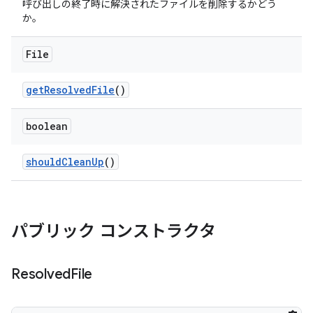
呼び出しの終了時に解決されたファイルを削除するかどう
か。
File
get
Resolved
File
()
boolean
should
Clean
Up
()
パブリック コンストラクタ
Resolved
File