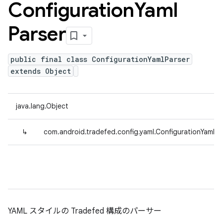
Configuration
Yaml
Parser
public final class ConfigurationYamlParser
extends Object
java.lang.Object
↳
com.android.tradefed.config.yaml.ConfigurationYamlPa
YAML スタイルの Tradefed 構成のパーサー