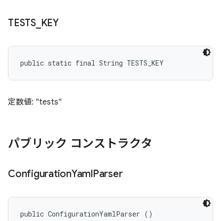
TESTS
_
KEY
public static final String TESTS_KEY
定数値: "tests"
パブリック コンストラクタ
Configuration
Yaml
Parser
public ConfigurationYamlParser ()