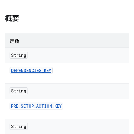
概要
定数
String
DEPENDENCIES
_
KEY
String
PRE
_
SETUP
_
ACTION
_
KEY
String