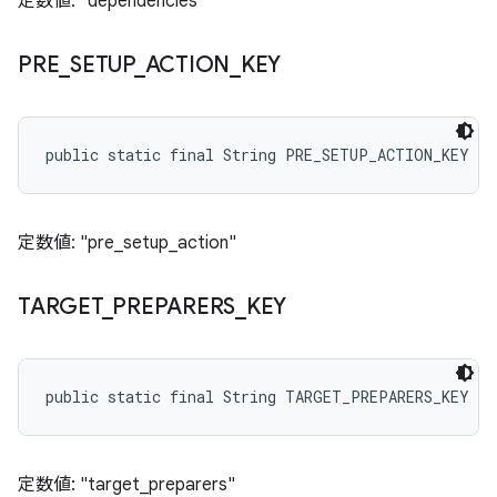
定数値: "dependencies"
PRE
_
SETUP
_
ACTION
_
KEY
public static final String PRE_SETUP_ACTION_KEY
定数値: "pre_setup_action"
TARGET
_
PREPARERS
_
KEY
public static final String TARGET_PREPARERS_KEY
定数値: "target_preparers"