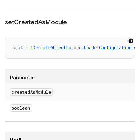
set
Created
As
Module
public 
IDefaultObjectLoader.LoaderConfiguration
 se
Parameter
created
As
Module
boolean