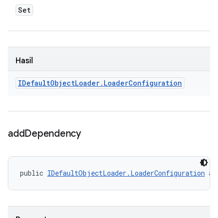
Set
Hasil
IDefault
Object
Loader
.
Loader
Configuration
add
Dependency
public 
IDefaultObjectLoader.LoaderConfiguration
 ad