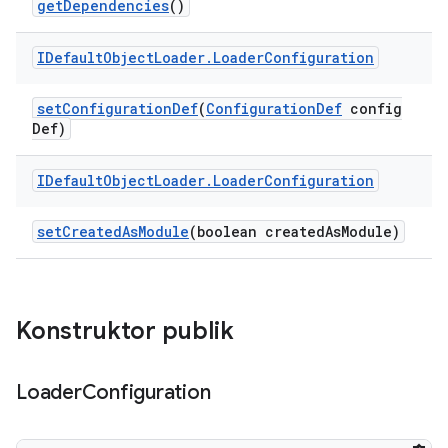
get
Dependencies
()
IDefault
Object
Loader
.
Loader
Configuration
set
Configuration
Def
(
Configuration
Def
config
Def)
IDefault
Object
Loader
.
Loader
Configuration
set
Created
As
Module
(boolean created
As
Module)
Konstruktor publik
Loader
Configuration