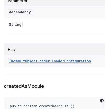
Parameter
dependency
String
Hasil
IDefault
Object
Loader
.
Loader
Configuration
created
As
Module
public boolean createdAsModule ()