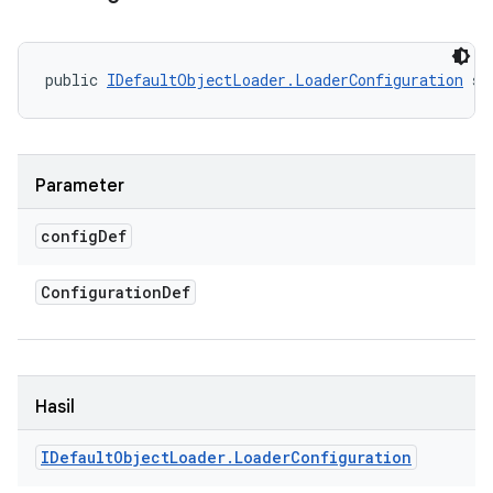
public 
IDefaultObjectLoader.LoaderConfiguration
 se
Parameter
config
Def
Configuration
Def
Hasil
IDefault
Object
Loader
.
Loader
Configuration