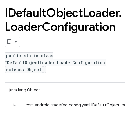
IDefault
Object
Loader
.
Loader
Configuration
public static class
IDefaultObjectLoader.LoaderConfiguration
extends Object
java.lang.Object
↳
com.android.tradefed.config.yaml.IDefaultObjectLoad