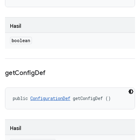
Hasil
boolean
get
Config
Def
public 
ConfigurationDef
 getConfigDef ()
Hasil