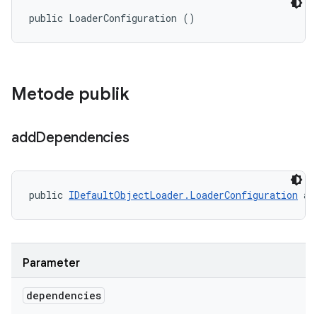
public LoaderConfiguration ()
Metode publik
add
Dependencies
public 
IDefaultObjectLoader.LoaderConfiguration
 ad
Parameter
dependencies