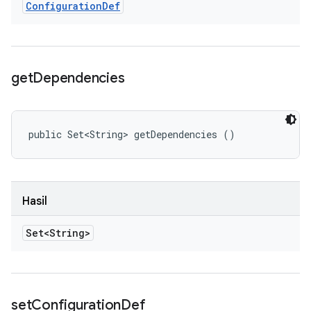
Configuration
Def
get
Dependencies
public Set<String> getDependencies ()
Hasil
Set<String>
set
Configuration
Def