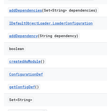
add
Dependencies
(Set<String> dependencies)
IDefault
Object
Loader
.
Loader
Configuration
add
Dependency
(String dependency)
boolean
created
As
Module
()
Configuration
Def
get
Config
Def
()
Set<String>