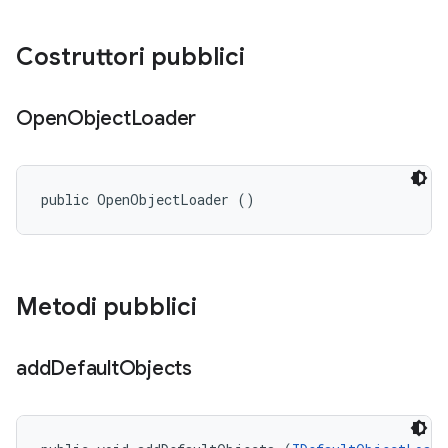
Costruttori pubblici
Open
Object
Loader
public OpenObjectLoader ()
Metodi pubblici
add
Default
Objects