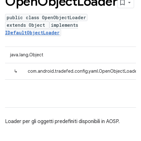
Open
Object
Loader
public class OpenObjectLoader
extends Object
implements
IDefaultObjectLoader
java.lang.Object
↳
com.android.tradefed.config.yaml.OpenObjectLoader
Loader per gli oggetti predefiniti disponibili in AOSP.