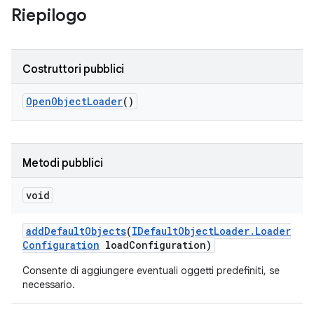
Riepilogo
Costruttori pubblici
Open
Object
Loader
()
Metodi pubblici
void
add
Default
Objects
(
IDefault
Object
Loader
.
Loader
Configuration
load
Configuration)
Consente di aggiungere eventuali oggetti predefiniti, se
necessario.