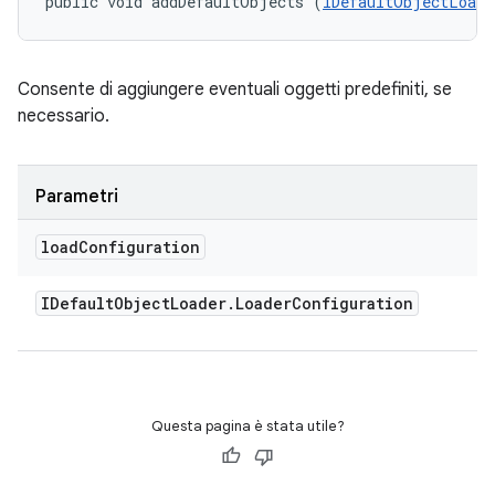
public void addDefaultObjects (
IDefaultObjectLoade
Consente di aggiungere eventuali oggetti predefiniti, se
necessario.
Parametri
load
Configuration
IDefault
Object
Loader
.
Loader
Configuration
Questa pagina è stata utile?