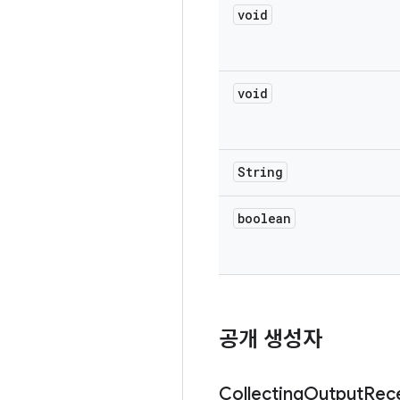
void
void
String
boolean
공개 생성자
Collecting
Output
Rec