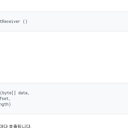
tReceiver ()
(byte[] data, 

set, 

ngth)
때마다 호출됩니다.