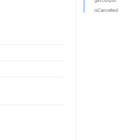
getOutput
isCancelled