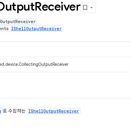
Output
Receiver
gOutputReceiver
ents
IShellOutputReceiver
ed.device.CollectingOutputReceiver
g
로 수집하는
IShellOutputReceiver