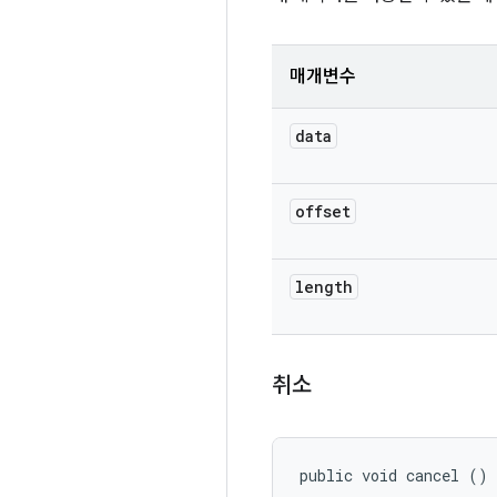
매개변수
data
offset
length
취소
public void cancel ()