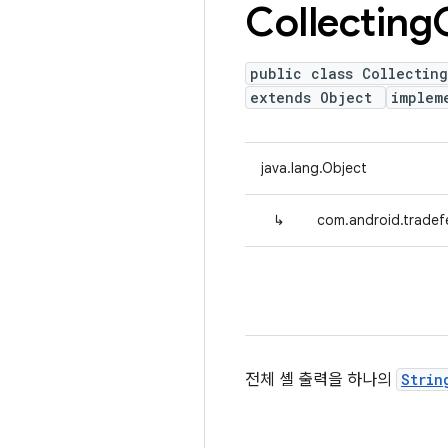
Collecting
public class Collectin
extends Object
implem
java.lang.Object
↳
com.android.tradef
전체 셸 출력을 하나의
Strin