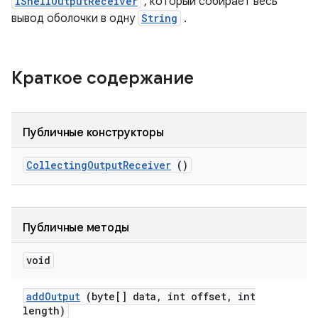
IShellOutputReceiver
, который собирает весь
вывод оболочки в одну
String
.
Краткое содержание
Публичные конструкторы
Collecting
Output
Receiver
()
Публичные методы
void
add
Output
(byte[] data
,
int offset
,
int
length)