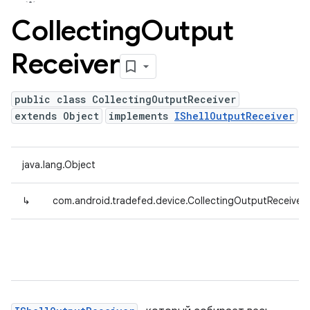
Collecting
Output
Receiver
public class CollectingOutputReceiver
extends Object
implements
IShellOutputReceiver
java.lang.Object
↳
com.android.tradefed.device.CollectingOutputReceiver