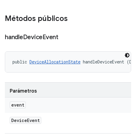
Métodos públicos
handle
Device
Event
public 
DeviceAllocationState
 handleDeviceEvent (De
Parámetros
event
Device
Event