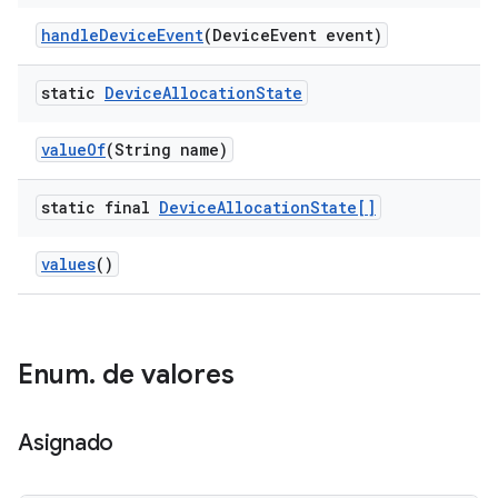
handle
Device
Event
(Device
Event event)
static
Device
Allocation
State
value
Of
(String name)
static final
Device
Allocation
State[]
values
()
Enum
.
de valores
Asignado