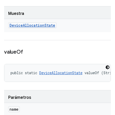
Muestra
Device
Allocation
State
value
Of
public static 
DeviceAllocationState
 valueOf (Strin
Parámetros
name