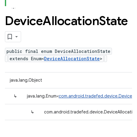
Device
Allocation
State
public final enum DeviceAllocationState
extends Enum<
DeviceAllocationState
>
java.lang.Object
↳
java.lang.Enum<
com.android.tradefed.device.DeviceAl
↳
com.android.tradefed.device.DeviceAllocatio