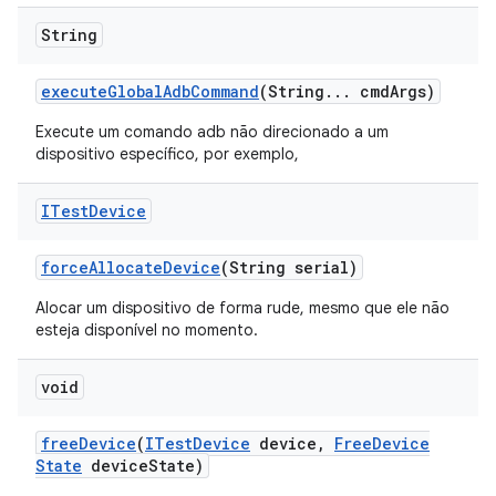
String
execute
Global
Adb
Command
(String
.
.
.
cmd
Args)
Execute um comando adb não direcionado a um
dispositivo específico, por exemplo,
ITest
Device
force
Allocate
Device
(String serial)
Alocar um dispositivo de forma rude, mesmo que ele não
esteja disponível no momento.
void
free
Device
(
ITest
Device
device
,
Free
Device
State
device
State)