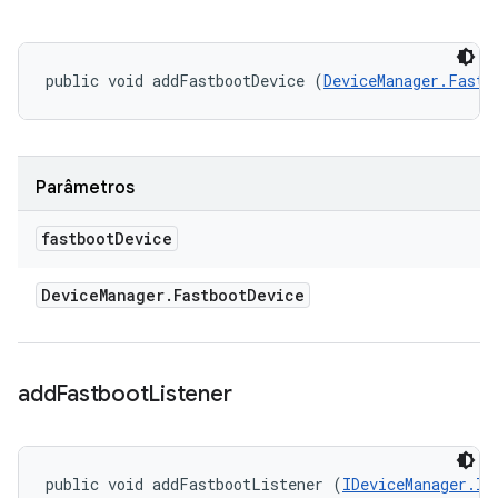
public void addFastbootDevice (
DeviceManager.Fastb
Parâmetros
fastboot
Device
Device
Manager
.
Fastboot
Device
add
Fastboot
Listener
public void addFastbootListener (
IDeviceManager.IF