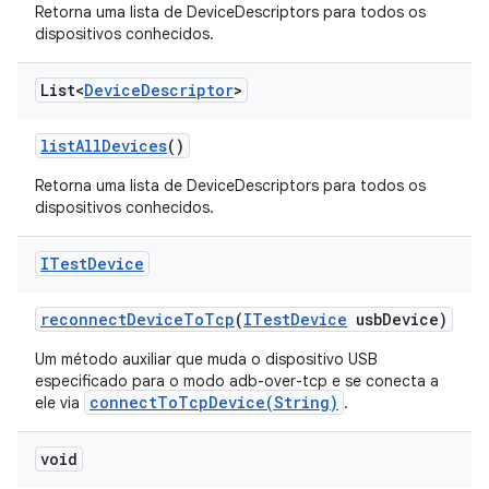
Retorna uma lista de DeviceDescriptors para todos os
dispositivos conhecidos.
List<
Device
Descriptor
>
list
All
Devices
()
Retorna uma lista de DeviceDescriptors para todos os
dispositivos conhecidos.
ITest
Device
reconnect
Device
To
Tcp
(
ITest
Device
usb
Device)
Um método auxiliar que muda o dispositivo USB
especificado para o modo adb-over-tcp e se conecta a
connectToTcpDevice(String)
ele via
.
void