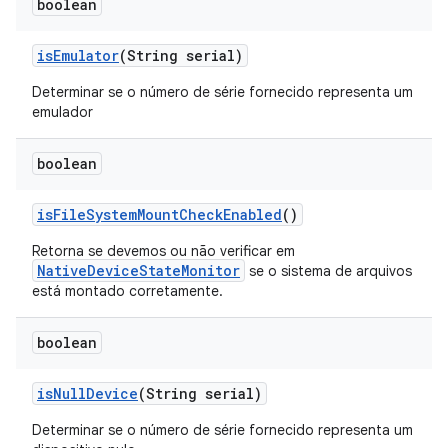
boolean
is
Emulator
(String serial)
Determinar se o número de série fornecido representa um
emulador
boolean
is
File
System
Mount
Check
Enabled
()
Retorna se devemos ou não verificar em
NativeDeviceStateMonitor
se o sistema de arquivos
está montado corretamente.
boolean
is
Null
Device
(String serial)
Determinar se o número de série fornecido representa um