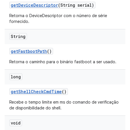
get
Device
Descriptor
(String serial)
Retorna o DeviceDescriptor com o número de série
fornecido.
String
get
Fastboot
Path
()
Retorna o caminho para o binário fastboot a ser usado.
long
get
Shell
Check
Cmd
Time
()
Recebe o tempo limite em ms do comando de verificação
de disponibilidade do shell.
void