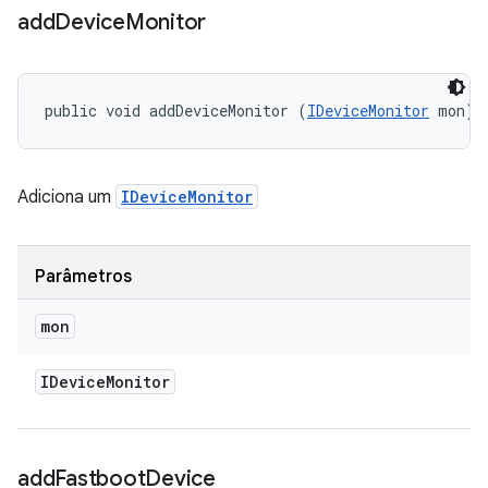
add
Device
Monitor
public void addDeviceMonitor (
IDeviceMonitor
 mon)
Adiciona um
IDeviceMonitor
Parâmetros
mon
IDevice
Monitor
add
Fastboot
Device