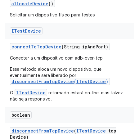
allocate
Device
()
Solicitar um dispositivo físico para testes
ITest
Device
connect
To
Tcp
Device
(String ip
And
Port)
Conectar a um dispositivo com adb-over-tcp
Esse método aloca um novo dispositivo, que
eventualmente será liberado por
disconnectFromTcpDevice(ITestDevice)
ITestDevice
O
retornado estará on-line, mas talvez
não seja responsivo.
boolean
disconnect
From
Tcp
Device
(
ITest
Device
tcp
Device)