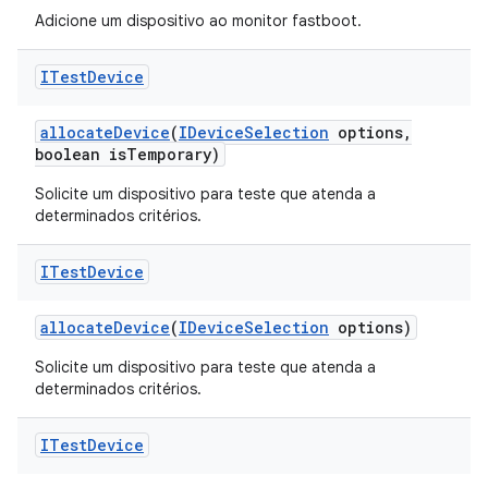
Adicione um dispositivo ao monitor fastboot.
ITest
Device
allocate
Device
(
IDevice
Selection
options
,
boolean is
Temporary)
Solicite um dispositivo para teste que atenda a
determinados critérios.
ITest
Device
allocate
Device
(
IDevice
Selection
options)
Solicite um dispositivo para teste que atenda a
determinados critérios.
ITest
Device