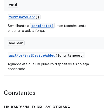
void
terminate
Hard
()
terminate()
Semelhante a
, mas também tenta
encerrar o adb à força.
boolean
wait
For
First
Device
Added
(long timeout)
Aguarde até que um primeiro dispositivo físico seja
conectado.
Constantes
UNKNOWN
_
DISPLAY
_
STRING