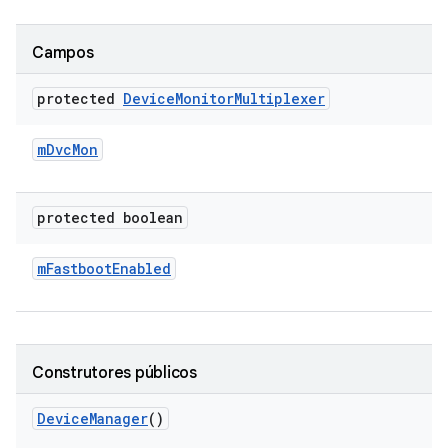
Campos
protected
Device
Monitor
Multiplexer
m
Dvc
Mon
protected boolean
m
Fastboot
Enabled
Construtores públicos
Device
Manager
()