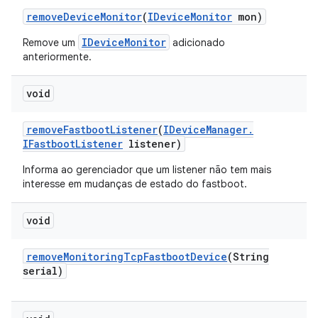
remove
Device
Monitor
(
IDevice
Monitor
mon)
IDeviceMonitor
Remove um
adicionado
anteriormente.
void
remove
Fastboot
Listener
(
IDevice
Manager
.
IFastboot
Listener
listener)
Informa ao gerenciador que um listener não tem mais
interesse em mudanças de estado do fastboot.
void
remove
Monitoring
Tcp
Fastboot
Device
(String
serial)