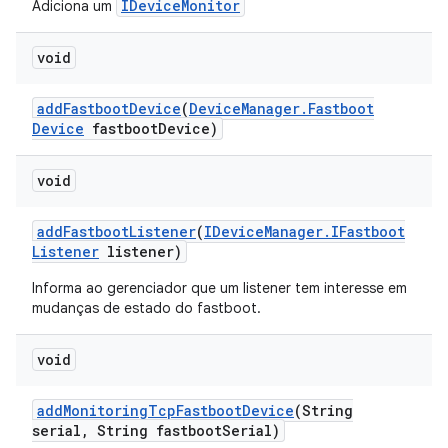
IDeviceMonitor
Adiciona um
void
add
Fastboot
Device
(
Device
Manager
.
Fastboot
Device
fastboot
Device)
void
add
Fastboot
Listener
(
IDevice
Manager
.
IFastboot
Listener
listener)
Informa ao gerenciador que um listener tem interesse em
mudanças de estado do fastboot.
void
add
Monitoring
Tcp
Fastboot
Device
(String
serial
,
String fastboot
Serial)