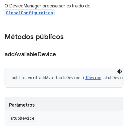
O DeviceManager precisa ser extraído do
GlobalConfiguration
Métodos públicos
add
Available
Device
public void addAvailableDevice (
IDevice
 stubDevice
Parâmetros
stub
Device