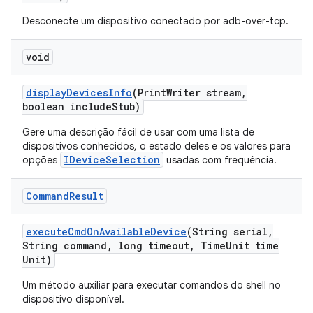
Desconecte um dispositivo conectado por adb-over-tcp.
void
display
Devices
Info
(Print
Writer stream
,
boolean include
Stub)
Gere uma descrição fácil de usar com uma lista de
dispositivos conhecidos, o estado deles e os valores para
IDeviceSelection
opções
usadas com frequência.
Command
Result
execute
Cmd
On
Available
Device
(String serial
,
String command
,
long timeout
,
Time
Unit time
Unit)
Um método auxiliar para executar comandos do shell no
dispositivo disponível.