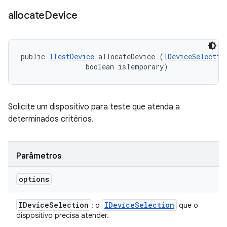
allocate
Device
public 
ITestDevice
 allocateDevice (
IDeviceSelectio
                boolean isTemporary)
Solicite um dispositivo para teste que atenda a
determinados critérios.
Parâmetros
options
IDevice
Selection
IDevice
Selection
: o
que o
dispositivo precisa atender.