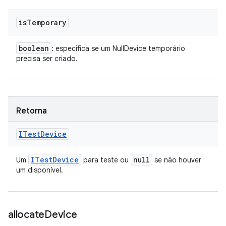
is
Temporary
boolean
: especifica se um NullDevice temporário
precisa ser criado.
Retorna
ITest
Device
ITest
Device
null
Um
para teste ou
se não houver
um disponível.
allocate
Device