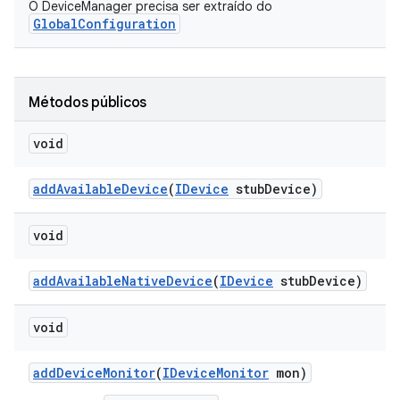
O DeviceManager precisa ser extraído do
GlobalConfiguration
Métodos públicos
void
add
Available
Device
(
IDevice
stub
Device)
void
add
Available
Native
Device
(
IDevice
stub
Device)
void
add
Device
Monitor
(
IDevice
Monitor
mon)