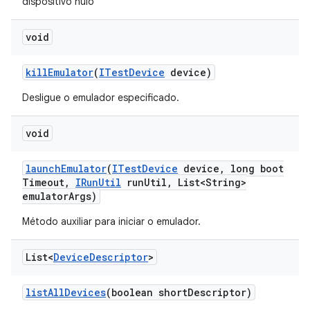
dispositivo nulo
void
kill
Emulator
(
ITest
Device
device)
Desligue o emulador especificado.
void
launch
Emulator
(
ITest
Device
device
,
long boot
Timeout
,
IRun
Util
run
Util
,
List<String>
emulator
Args)
Método auxiliar para iniciar o emulador.
List<
Device
Descriptor
>
list
All
Devices
(boolean short
Descriptor)