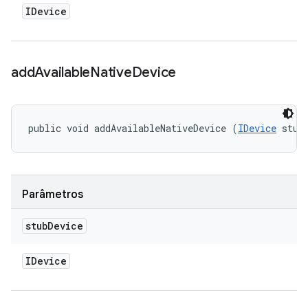
IDevice
add
Available
Native
Device
public void addAvailableNativeDevice (
IDevice
 stub
Parâmetros
stub
Device
IDevice