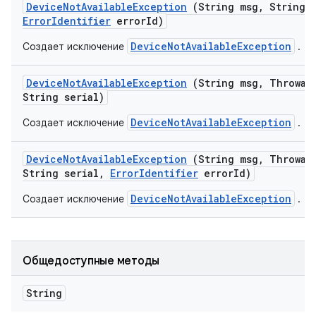
Device
Not
Available
Exception
(String msg
,
String s
Error
Identifier
error
Id)
DeviceNotAvailableException
Создает исключение
.
Device
Not
Available
Exception
(String msg
,
Throwabl
String serial)
DeviceNotAvailableException
Создает исключение
.
Device
Not
Available
Exception
(String msg
,
Throwabl
String serial
,
Error
Identifier
error
Id)
DeviceNotAvailableException
Создает исключение
.
Общедоступные методы
String