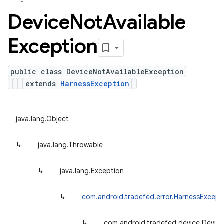
Device
Not
Available
Exception
public class DeviceNotAvailableException
extends
HarnessException
java.lang.Object
↳
java.lang.Throwable
↳
java.lang.Exception
↳
com.android.tradefed.error.HarnessExcept
↳
com.android.tradefed.device.Device