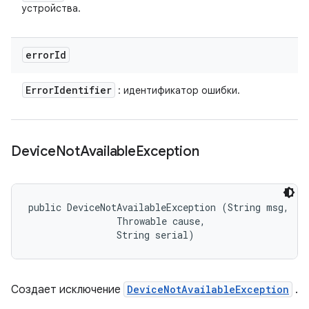
устройства.
error
Id
Error
Identifier
: идентификатор ошибки.
Device
Not
Available
Exception
public DeviceNotAvailableException (String msg, 

                Throwable cause, 

                String serial)
Создает исключение
DeviceNotAvailableException
.