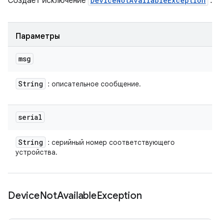
Создает исключение
DeviceNotAvailableException
.
Параметры
msg
String
: описательное сообщение.
serial
String
: серийный номер соответствующего
устройства.
Device
Not
Available
Exception