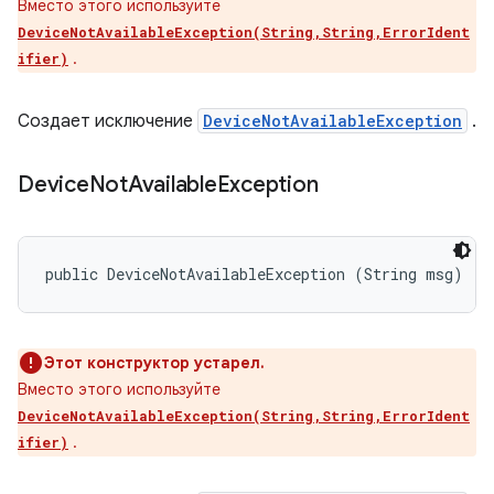
Вместо этого используйте
DeviceNotAvailableException(String,String,ErrorIdent
.
ifier)
Создает исключение
DeviceNotAvailableException
.
Device
Not
Available
Exception
public DeviceNotAvailableException (String msg)
Этот конструктор устарел.
Вместо этого используйте
DeviceNotAvailableException(String,String,ErrorIdent
.
ifier)