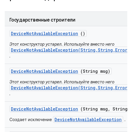
Государственные строители
Device
Not
Available
Exception
()
Этот конструктор устарел. Используйте вместо него
DeviceNotAvailableException(String,String,ErrorI
.
Device
Not
Available
Exception
(String msg)
Этот конструктор устарел. Используйте вместо него
DeviceNotAvailableException(String,String,ErrorI
.
Device
Not
Available
Exception
(String msg
,
String s
DeviceNotAvailableException
Создает исключение
.