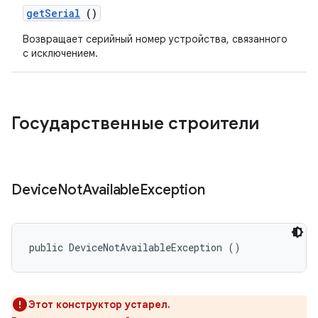
get
Serial
()
Возвращает серийный номер устройства, связанного
с исключением.
Государственные строители
Device
Not
Available
Exception
public DeviceNotAvailableException ()
Этот конструктор устарел.