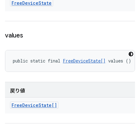
Free
Device
State
values
public static final 
FreeDeviceState[]
 values ()
戻り値
Free
Device
State[]