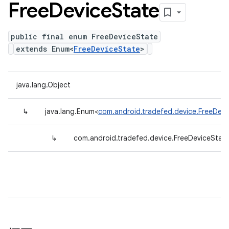
Free
Device
State
public final enum FreeDeviceState
extends Enum<
FreeDeviceState
>
java.lang.Object
↳
java.lang.Enum<
com.android.tradefed.device.FreeDevi
↳
com.android.tradefed.device.FreeDeviceStat