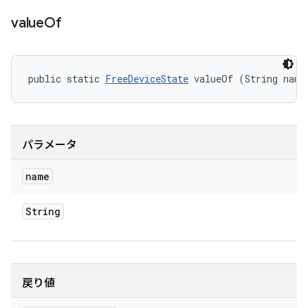
value
Of
public static 
FreeDeviceState
 valueOf (String name
パラメータ
name
String
戻り値