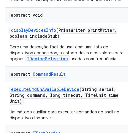
abstract void
display
Devices
Info
(Print
Writer print
Writer
,
boolean include
Stub)
Gere uma descrição fácil de usar com uma lista de
dispositivos conhecidos, o estado deles e os valores para
IDeviceSelection
opções
usadas com frequência.
abstract
Command
Result
execute
Cmd
On
Available
Device
(String serial
,
String command
,
long timeout
,
Time
Unit time
Unit)
Um método auxiliar para executar comandos do shell no
dispositivo disponível.