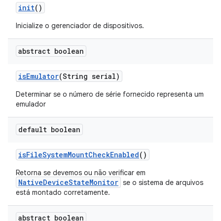
init
()
Inicialize o gerenciador de dispositivos.
abstract boolean
is
Emulator
(String serial)
Determinar se o número de série fornecido representa um
emulador
default boolean
is
File
System
Mount
Check
Enabled
()
Retorna se devemos ou não verificar em
NativeDeviceStateMonitor
se o sistema de arquivos
está montado corretamente.
abstract boolean