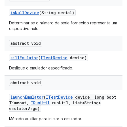
is
Null
Device
(String serial)
Determinar se o número de série fornecido representa um
dispositivo nulo
abstract void
kill
Emulator
(
ITest
Device
device)
Desligue o emulador especificado.
abstract void
launch
Emulator
(
ITest
Device
device
,
long boot
Timeout
,
IRun
Util
run
Util
,
List<String>
emulator
Args)
Método auxiliar para iniciar o emulador.