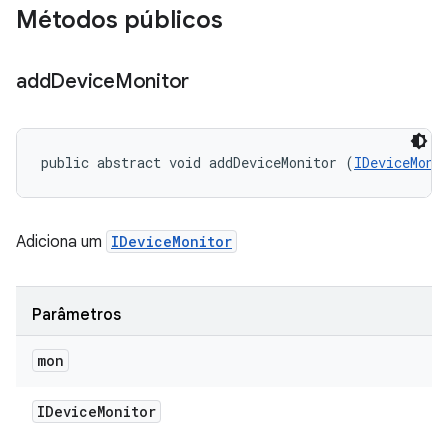
Métodos públicos
add
Device
Monitor
public abstract void addDeviceMonitor (
IDeviceMoni
Adiciona um
IDeviceMonitor
Parâmetros
mon
IDevice
Monitor