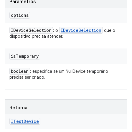
Parâmetros
options
IDevice
Selection
IDevice
Selection
: o
que o
dispositivo precisa atender.
is
Temporary
boolean
: especifica se um NullDevice temporário
precisa ser criado.
Retorna
ITest
Device