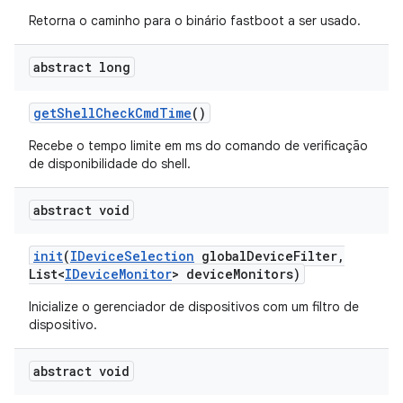
Retorna o caminho para o binário fastboot a ser usado.
abstract long
get
Shell
Check
Cmd
Time
()
Recebe o tempo limite em ms do comando de verificação
de disponibilidade do shell.
abstract void
init
(
IDevice
Selection
global
Device
Filter
,
List<
IDevice
Monitor
> device
Monitors)
Inicialize o gerenciador de dispositivos com um filtro de
dispositivo.
abstract void