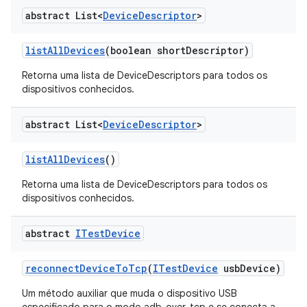
abstract List<
Device
Descriptor
>
list
All
Devices
(boolean short
Descriptor)
Retorna uma lista de DeviceDescriptors para todos os
dispositivos conhecidos.
abstract List<
Device
Descriptor
>
list
All
Devices
()
Retorna uma lista de DeviceDescriptors para todos os
dispositivos conhecidos.
abstract
ITest
Device
reconnect
Device
To
Tcp
(
ITest
Device
usb
Device)
Um método auxiliar que muda o dispositivo USB