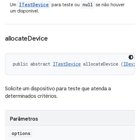
ITest
Device
null
Um
para teste ou
se não houver
um disponível.
allocate
Device
public abstract 
ITestDevice
 allocateDevice (
IDevic
Solicite um dispositivo para teste que atenda a
determinados critérios.
Parâmetros
options