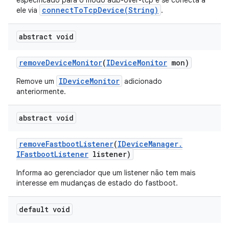
especificado para o modo adb-over-tcp e se conecta a
connectToTcpDevice(String)
ele via
.
abstract void
remove
Device
Monitor
(
IDevice
Monitor
mon)
IDeviceMonitor
Remove um
adicionado
anteriormente.
abstract void
remove
Fastboot
Listener
(
IDevice
Manager
.
IFastboot
Listener
listener)
Informa ao gerenciador que um listener não tem mais
interesse em mudanças de estado do fastboot.
default void