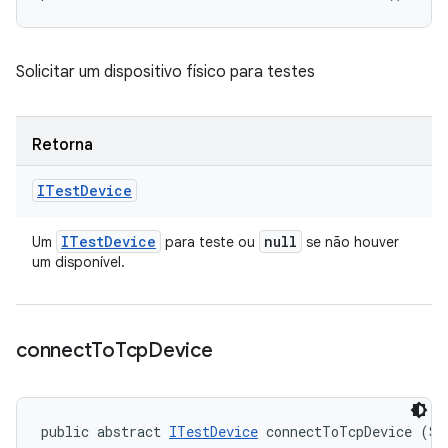
Solicitar um dispositivo físico para testes
Retorna
ITest
Device
ITest
Device
null
Um
para teste ou
se não houver
um disponível.
connect
To
Tcp
Device
public abstract 
ITestDevice
 connectToTcpDevice (St