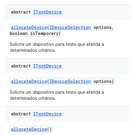
abstract
ITest
Device
allocate
Device
(
IDevice
Selection
options
,
boolean is
Temporary)
Solicite um dispositivo para teste que atenda a
determinados critérios.
abstract
ITest
Device
allocate
Device
(
IDevice
Selection
options)
Solicite um dispositivo para teste que atenda a
determinados critérios.
abstract
ITest
Device
allocate
Device
()