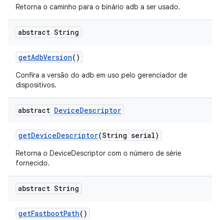
Retorna o caminho para o binário adb a ser usado.
abstract String
get
Adb
Version
()
Confira a versão do adb em uso pelo gerenciador de
dispositivos.
abstract
Device
Descriptor
get
Device
Descriptor
(String serial)
Retorna o DeviceDescriptor com o número de série
fornecido.
abstract String
get
Fastboot
Path
()