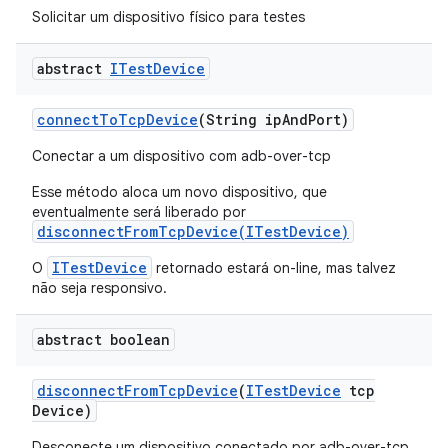
Solicitar um dispositivo físico para testes
abstract
ITest
Device
connect
To
Tcp
Device
(String ip
And
Port)
Conectar a um dispositivo com adb-over-tcp
Esse método aloca um novo dispositivo, que
eventualmente será liberado por
disconnectFromTcpDevice(ITestDevice)
ITestDevice
O
retornado estará on-line, mas talvez
não seja responsivo.
abstract boolean
disconnect
From
Tcp
Device
(
ITest
Device
tcp
Device)
Desconecte um dispositivo conectado por adb-over-tcp.