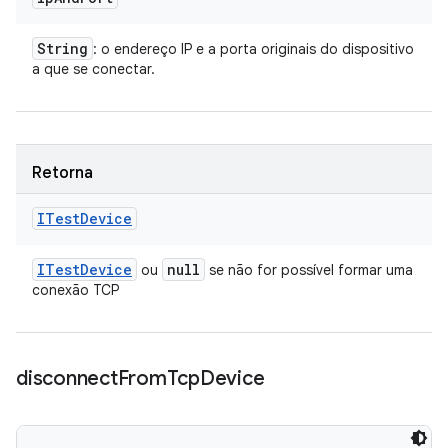
String
: o endereço IP e a porta originais do dispositivo
a que se conectar.
Retorna
ITest
Device
ITest
Device
null
ou
se não for possível formar uma
conexão TCP
disconnect
From
Tcp
Device