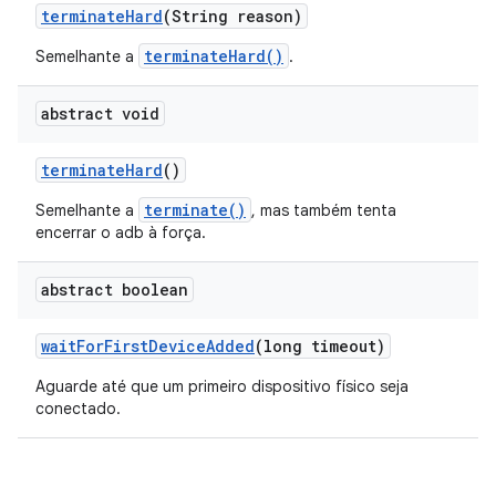
terminate
Hard
(String reason)
terminateHard()
Semelhante a
.
abstract void
terminate
Hard
()
terminate()
Semelhante a
, mas também tenta
encerrar o adb à força.
abstract boolean
wait
For
First
Device
Added
(long timeout)
Aguarde até que um primeiro dispositivo físico seja
conectado.