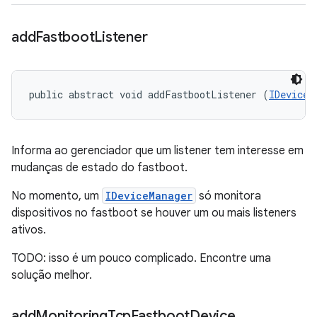
add
Fastboot
Listener
public abstract void addFastbootListener (
IDeviceM
Informa ao gerenciador que um listener tem interesse em
mudanças de estado do fastboot.
No momento, um
IDeviceManager
só monitora
dispositivos no fastboot se houver um ou mais listeners
ativos.
TODO: isso é um pouco complicado. Encontre uma
solução melhor.
add
Monitoring
Tcp
Fastboot
Device