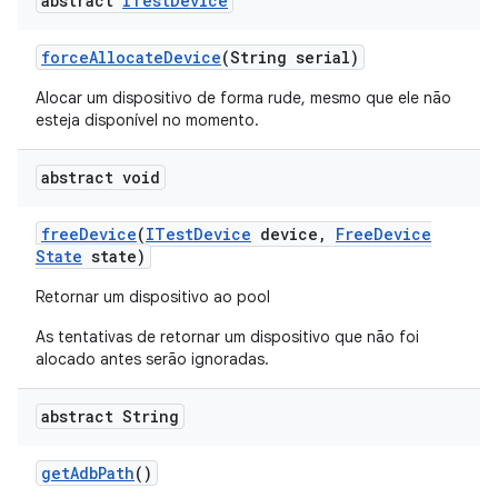
abstract
ITest
Device
force
Allocate
Device
(String serial)
Alocar um dispositivo de forma rude, mesmo que ele não
esteja disponível no momento.
abstract void
free
Device
(
ITest
Device
device
,
Free
Device
State
state)
Retornar um dispositivo ao pool
As tentativas de retornar um dispositivo que não foi
alocado antes serão ignoradas.
abstract String
get
Adb
Path
()