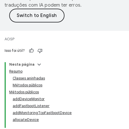
traduções com IA podem ter erros.
AOSP
Isso foi útil?
Nesta página
Resumo
Classes aninhadas
Métodos públicos
Métodos públicos
addDeviceMonitor
addFastbootListener
addMonitoringTcpFastbootDevice
allocateDevice