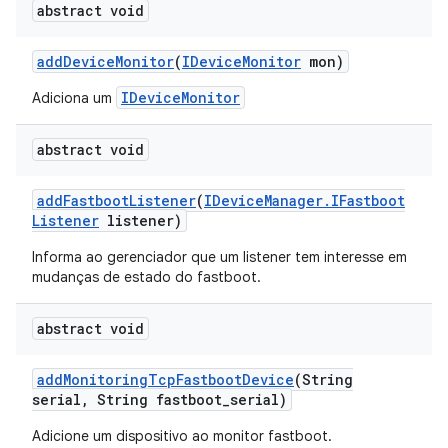
abstract void
add
Device
Monitor
(
IDevice
Monitor
mon)
IDeviceMonitor
Adiciona um
abstract void
add
Fastboot
Listener
(
IDevice
Manager
.
IFastboot
Listener
listener)
Informa ao gerenciador que um listener tem interesse em
mudanças de estado do fastboot.
abstract void
add
Monitoring
Tcp
Fastboot
Device
(String
serial
,
String fastboot
_
serial)
Adicione um dispositivo ao monitor fastboot.