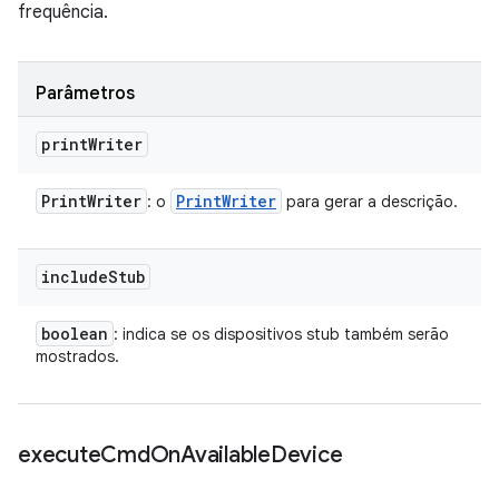
frequência.
Parâmetros
print
Writer
Print
Writer
Print
Writer
: o
para gerar a descrição.
include
Stub
boolean
: indica se os dispositivos stub também serão
mostrados.
execute
Cmd
On
Available
Device