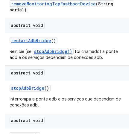
remove
Monitoring
Tcp
Fastboot
Device
(String
serial)
abstract void
restart
Adb
Bridge
()
stopAdbBridge()
Reinicie (se
foi chamado) a ponte
adb e os serviços dependem de conexões adb.
abstract void
stop
Adb
Bridge
()
Interrompa a ponte adb e os serviços que dependem de
conexões adb.
abstract void