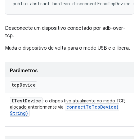
public abstract boolean disconnectFromTcpDevice (
I
Desconecte um dispositivo conectado por adb-over-
tcp.
Muda o dispositivo de volta para o modo USB e o libera.
Parâmetros
tcp
Device
ITest
Device
: o dispositivo atualmente no modo TCP,
connectToTcpDevice(
alocado anteriormente via
String)