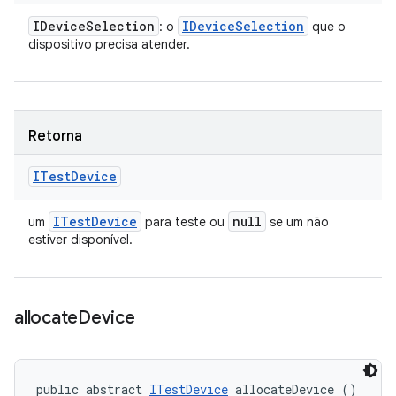
IDevice
Selection
IDevice
Selection
: o
que o
dispositivo precisa atender.
Retorna
ITest
Device
ITest
Device
null
um
para teste ou
se um não
estiver disponível.
allocate
Device
public abstract 
ITestDevice
 allocateDevice ()