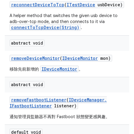
reconnect
Device
To
Tcp
(
ITest
Device
usb
Device)
A helper method that switches the given usb device to
adb-over-tcp mode, and then connects to it via
connectToTcpDevice(String)
.
abstract void
remove
Device
Monitor
(
IDevice
Monitor
mon)
IDeviceMonitor
移除先前新增的
。
abstract void
remove
Fastboot
Listener
(
IDevice
Manager
.
IFastboot
Listener
listener)
通知管理員監聽器不再對 Fastboot 狀態變更感興趣。
default void