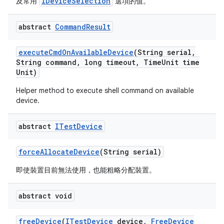
IDeviceSelection
及常用
選項的值。
abstract
Command
Result
execute
Cmd
On
Available
Device
(String serial
,
String command
,
long timeout
,
Time
Unit time
Unit)
Helper method to execute shell command on available
device.
abstract
ITest
Device
force
Allocate
Device
(String serial)
即使裝置目前無法使用，也能粗略分配裝置。
abstract void
free
Device
(
ITest
Device
device
,
Free
Device