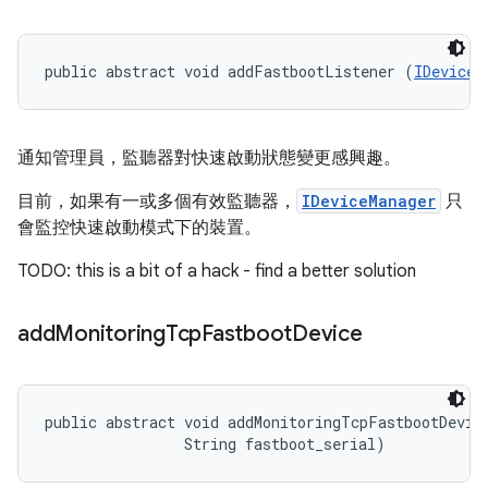
public abstract void addFastbootListener (
IDeviceM
通知管理員，監聽器對快速啟動狀態變更感興趣。
目前，如果有一或多個有效監聽器，
IDeviceManager
只
會監控快速啟動模式下的裝置。
TODO: this is a bit of a hack - find a better solution
add
Monitoring
Tcp
Fastboot
Device
public abstract void addMonitoringTcpFastbootDevice
                String fastboot_serial)