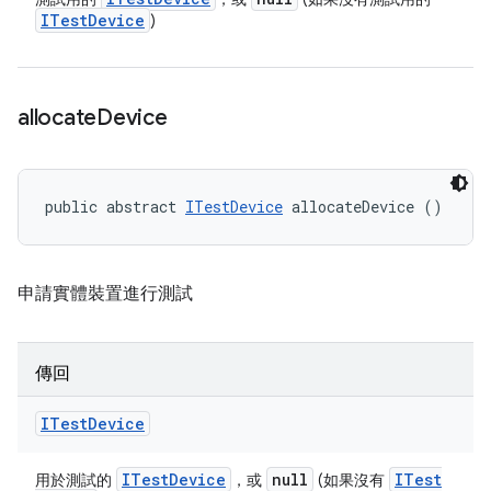
ITest
Device
)
allocate
Device
public abstract 
ITestDevice
 allocateDevice ()
申請實體裝置進行測試
傳回
ITest
Device
ITest
Device
null
ITest
用於測試的
，或
(如果沒有