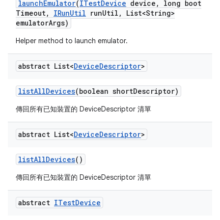
launch
Emulator
(
ITest
Device
device
,
long boot
Timeout
,
IRun
Util
run
Util
,
List<String>
emulator
Args)
Helper method to launch emulator.
abstract List<
Device
Descriptor
>
list
All
Devices
(boolean short
Descriptor)
傳回所有已知裝置的 DeviceDescriptor 清單
abstract List<
Device
Descriptor
>
list
All
Devices
()
傳回所有已知裝置的 DeviceDescriptor 清單
abstract
ITest
Device