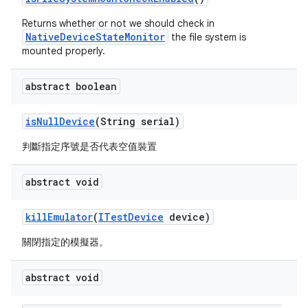
Returns whether or not we should check in
NativeDeviceStateMonitor
the file system is
mounted properly.
abstract boolean
is
Null
Device
(String serial)
判斷指定序號是否代表空值裝置
abstract void
kill
Emulator
(
ITest
Device
device)
關閉指定的模擬器。
abstract void