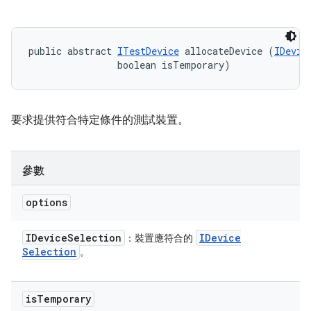
public abstract 
ITestDevice
 allocateDevice (
IDevic
                boolean isTemporary)
要求提供符合特定條件的測試裝置。
參數
options
IDevice
Selection
IDevice
：裝置應符合的
Selection
。
is
Temporary