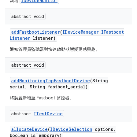
IDeviceMonitor
新增
abstract void
add
Fastboot
Listener
(
IDevice
Manager
.
IFastboot
Listener
listener)
通知管理員監聽器對快速啟動狀態變更感興趣。
abstract void
add
Monitoring
Tcp
Fastboot
Device
(String
serial
,
String fastboot
_
serial)
將裝置新增至 Fastboot 監控器。
abstract
ITest
Device
allocate
Device
(
IDevice
Selection
options
,
boolean is
Temporary)