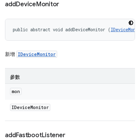
add
Device
Monitor
public abstract void addDeviceMonitor (
IDeviceMoni
新增
IDeviceMonitor
參數
mon
IDevice
Monitor
add
Fastboot
Listener