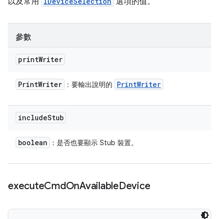
以及常用
IDeviceSelection
選項的值。
參數
print
Writer
Print
Writer
Print
Writer
：要輸出說明的
include
Stub
boolean
：是否也要顯示 Stub 裝置。
execute
Cmd
On
Available
Device