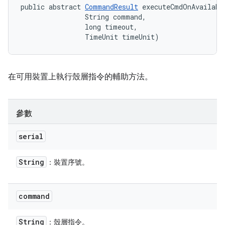
public abstract 
CommandResult
 executeCmdOnAvailabl
                String command, 

                long timeout, 

                TimeUnit timeUnit)
在可用裝置上執行殼層指令的輔助方法。
參數
serial
String
：裝置序號。
command
String
：殼層指令。