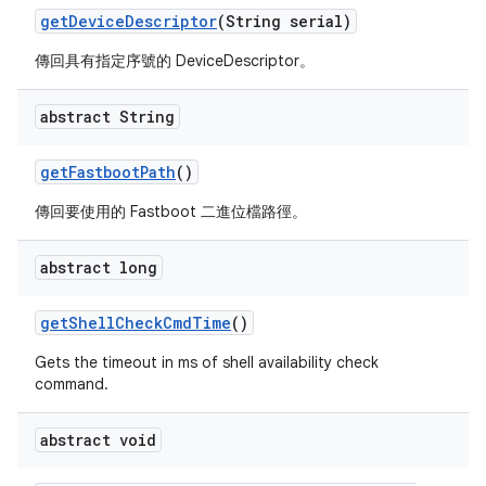
get
Device
Descriptor
(String serial)
傳回具有指定序號的 DeviceDescriptor。
abstract String
get
Fastboot
Path
()
傳回要使用的 Fastboot 二進位檔路徑。
abstract long
get
Shell
Check
Cmd
Time
()
Gets the timeout in ms of shell availability check
command.
abstract void