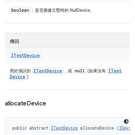
boolean
：是否應建立暫時的 NullDevice。
傳回
ITest
Device
ITest
Device
null
ITest
用於測試的
，或
(如果沒有
Device
)
allocate
Device
public abstract 
ITestDevice
 allocateDevice (
IDevic