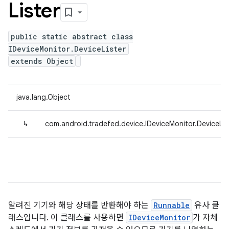
Lister
public static abstract class
IDeviceMonitor.DeviceLister
extends Object
java.lang.Object
↳
com.android.tradefed.device.IDeviceMonitor.DeviceLis
알려진 기기와 해당 상태를 반환해야 하는
Runnable
유사 클
래스입니다. 이 클래스를 사용하면
IDeviceMonitor
가 자체