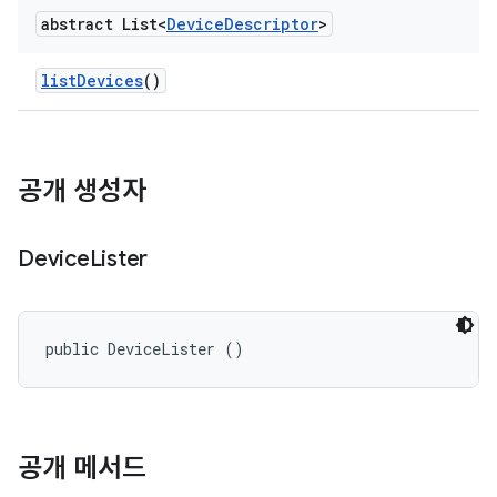
abstract List<
Device
Descriptor
>
list
Devices
()
공개 생성자
Device
Lister
public DeviceLister ()
공개 메서드