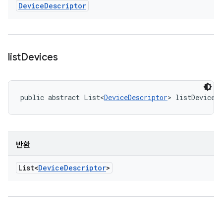
Device
Descriptor
list
Devices
public abstract List<
DeviceDescriptor
> listDevices
반환
List<
Device
Descriptor
>