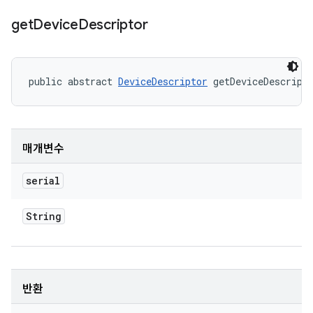
get
Device
Descriptor
public abstract 
DeviceDescriptor
 getDeviceDescript
매개변수
serial
String
반환