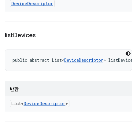
Device
Descriptor
list
Devices
public abstract List<
DeviceDescriptor
> listDevices
반환
List<
Device
Descriptor
>