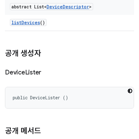
abstract List<
Device
Descriptor
>
list
Devices
()
공개 생성자
Device
Lister
public DeviceLister ()
공개 메서드