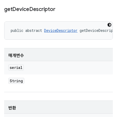
get
Device
Descriptor
public abstract 
DeviceDescriptor
 getDeviceDescript
매개변수
serial
String
반환