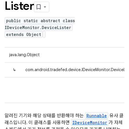
Lister
public static abstract class
IDeviceMonitor.DeviceLister
extends Object
java.lang.Object
↳
com.android.tradefed.device.IDeviceMonitor.DeviceLis
알려진 기기와 해당 상태를 반환해야 하는
Runnable
유사 클
래스입니다. 이 클래스를 사용하면
IDeviceMonitor
가 자체